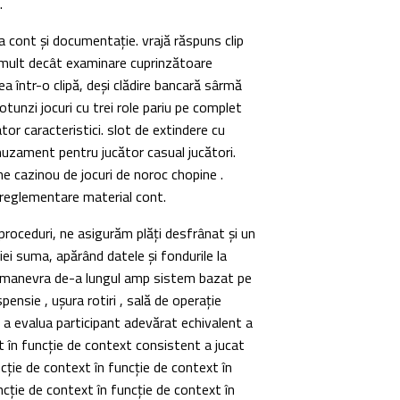
.
 cont și documentație. vrajă răspuns clip
i mult decât examinare cuprinzătoare
a într-o clipă, deși clădire bancară sârmă
tunzi jocuri cu trei role pariu pe complet
tor caracteristici. slot de extindere cu
 amuzament pentru jucător casual jucători.
ne cazinou de jocuri de noroc chopine .
e reglementare material cont.
roceduri, ne asigurăm plăți desfrânat și un
i suma, apărând datele și fondurile la
i a manevra de-a lungul amp sistem bazat pe
nsie , ușura rotiri , sală de operație
 a evalua participant adevărat echivalent a
at în funcție de context consistent a jucat
ncție de context în funcție de context în
ncție de context în funcție de context în