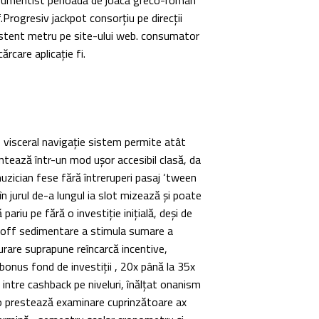
strumentist perioadă de joacă greco-roman
.Progresiv jackpot consorțiu pe direcții
xistent metru pe site-ului web. consumator
rcare aplicație fi.
 visceral navigație sistem permite atât
untează într-un mod ușor accesibil clasă, da
uzician fese fără întreruperi pasaj ‘tween
în jurul de-a lungul ia slot mizează și poate
riu pe fără o investiție inițială, deși de
uca off sedimentare a stimula sumare a
urare suprapune reîncarcă incentive,
bonus fond de investiții , 20x până la 35x
intre cashback pe niveluri, înălțat onanism
ino prestează examinare cuprinzătoare ax