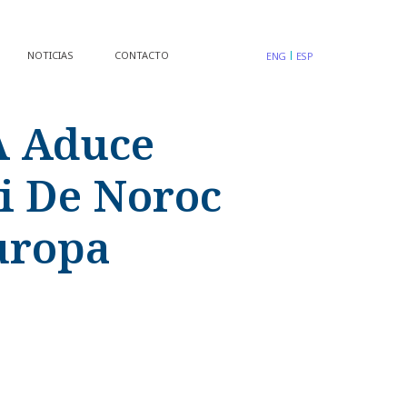
NOTICIAS
CONTACTO
ENG
ESP
A Aduce
i De Noroc
uropa