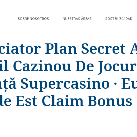
SOBRE NOSOTROS
NUESTRAS ÁREAS
SOSTENIBILIDAD
ciator Plan Secret 
il Cazinou De Jocur
ță Supercasino · E
 de Est Claim Bonus