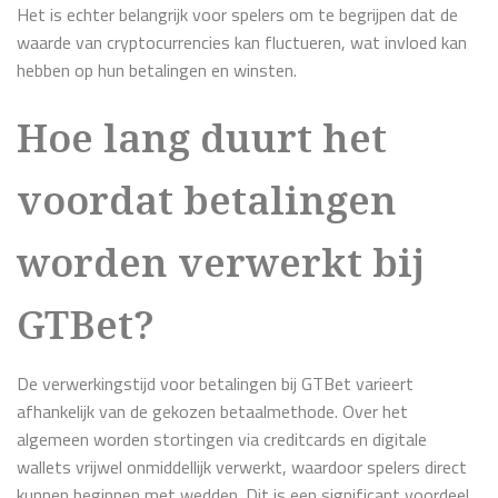
Het is echter belangrijk voor spelers om te begrijpen dat de
waarde van cryptocurrencies kan fluctueren, wat invloed kan
hebben op hun betalingen en winsten.
Hoe lang duurt het
voordat betalingen
worden verwerkt bij
GTBet?
De verwerkingstijd voor betalingen bij GTBet varieert
afhankelijk van de gekozen betaalmethode. Over het
algemeen worden stortingen via creditcards en digitale
wallets vrijwel onmiddellijk verwerkt, waardoor spelers direct
kunnen beginnen met wedden. Dit is een significant voordeel