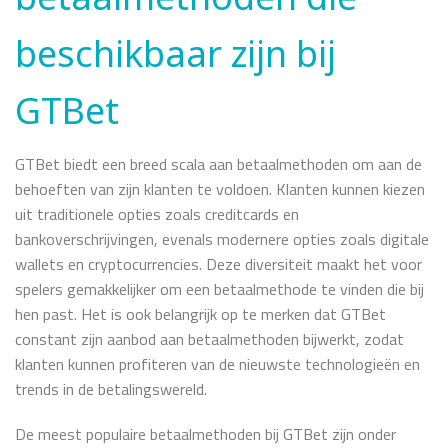
beschikbaar zijn bij
GTBet
GTBet biedt een breed scala aan betaalmethoden om aan de
behoeften van zijn klanten te voldoen. Klanten kunnen kiezen
uit traditionele opties zoals creditcards en
bankoverschrijvingen, evenals modernere opties zoals digitale
wallets en cryptocurrencies. Deze diversiteit maakt het voor
spelers gemakkelijker om een betaalmethode te vinden die bij
hen past. Het is ook belangrijk op te merken dat GTBet
constant zijn aanbod aan betaalmethoden bijwerkt, zodat
klanten kunnen profiteren van de nieuwste technologieën en
trends in de betalingswereld.
De meest populaire betaalmethoden bij GTBet zijn onder