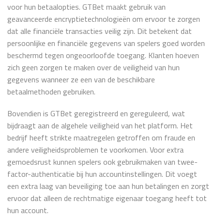
voor hun betaalopties. GTBet maakt gebruik van
geavanceerde encryptietechnologieën om ervoor te zorgen
dat alle financiële transacties veilig zijn. Dit betekent dat
persoonlijke en financiële gegevens van spelers goed worden
beschermd tegen ongeoorloofde toegang. Klanten hoeven
zich geen zorgen te maken over de veiligheid van hun
gegevens wanneer ze een van de beschikbare
betaalmethoden gebruiken.
Bovendien is GTBet geregistreerd en gereguleerd, wat
bijdraagt aan de algehele veiligheid van het platform. Het
bedrijf heeft strikte maatregelen getroffen om fraude en
andere veiligheidsproblemen te voorkomen. Voor extra
gemoedsrust kunnen spelers ook gebruikmaken van twee-
factor-authenticatie bij hun accountinstellingen. Dit voegt
een extra laag van beveiliging toe aan hun betalingen en zorgt
ervoor dat alleen de rechtmatige eigenaar toegang heeft tot
hun account.