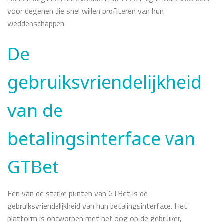
voor degenen die snel willen profiteren van hun
weddenschappen.
De
gebruiksvriendelijkheid
van de
betalingsinterface van
GTBet
Een van de sterke punten van GTBet is de
gebruiksvriendelijkheid van hun betalingsinterface. Het
platform is ontworpen met het oog op de gebruiker,