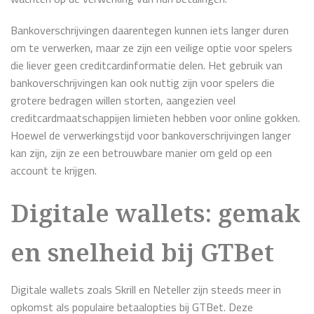
Bankoverschrijvingen daarentegen kunnen iets langer duren
om te verwerken, maar ze zijn een veilige optie voor spelers
die liever geen creditcardinformatie delen. Het gebruik van
bankoverschrijvingen kan ook nuttig zijn voor spelers die
grotere bedragen willen storten, aangezien veel
creditcardmaatschappijen limieten hebben voor online gokken.
Hoewel de verwerkingstijd voor bankoverschrijvingen langer
kan zijn, zijn ze een betrouwbare manier om geld op een
account te krijgen.
Digitale wallets: gemak
en snelheid bij GTBet
Digitale wallets zoals Skrill en Neteller zijn steeds meer in
opkomst als populaire betaalopties bij GTBet. Deze