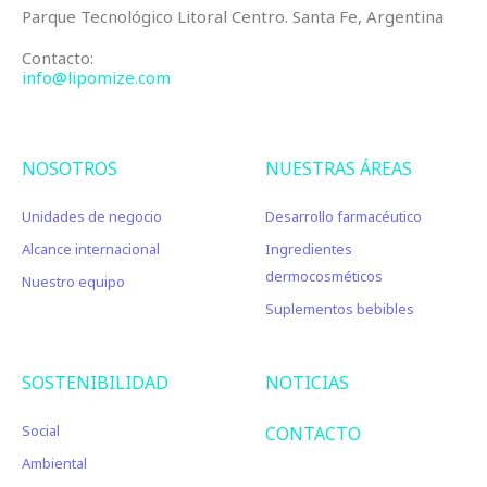
Parque Tecnológico Litoral Centro. Santa Fe, Argentina
Contacto:
info@lipomize.com
NOSOTROS
NUESTRAS ÁREAS
Unidades de negocio
Desarrollo farmacéutico
Alcance internacional
Ingredientes
dermocosméticos
Nuestro equipo
Suplementos bebibles
SOSTENIBILIDAD
NOTICIAS
Social
CONTACTO
Ambiental