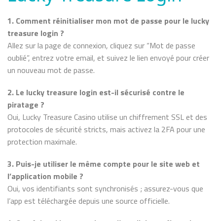
1. Comment réinitialiser mon mot de passe pour le lucky
treasure login ?
Allez sur la page de connexion, cliquez sur “Mot de passe
oublié”, entrez votre email, et suivez le lien envoyé pour créer
un nouveau mot de passe.
2. Le lucky treasure login est-il sécurisé contre le
piratage ?
Oui, Lucky Treasure Casino utilise un chiffrement SSL et des
protocoles de sécurité stricts, mais activez la 2FA pour une
protection maximale.
3. Puis-je utiliser le même compte pour le site web et
l’application mobile ?
Oui, vos identifiants sont synchronisés ; assurez-vous que
l’app est téléchargée depuis une source officielle.