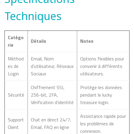
Techniques
Catégo
Détails
Notes
rie
Méthod
Email, Nom
Options flexibles pour
es de
d’utilisateur, Réseaux
convenir à différents
Login
Sociaux
utilisateurs.
Chiffrement SSL
Protège les données
Sécurité
256-bit, 2FA,
pendant le lucky
Vérification d’identité
treasure login.
Assistance rapide pour
Support
Chat en direct 24/7,
les problèmes de
Client
Email, FAQ en ligne
connexion.