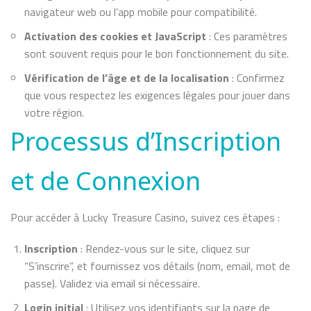
navigateur web ou l’app mobile pour compatibilité.
Activation des cookies et JavaScript
: Ces paramètres
sont souvent requis pour le bon fonctionnement du site.
Vérification de l’âge et de la localisation
: Confirmez
que vous respectez les exigences légales pour jouer dans
votre région.
Processus d’Inscription
et de Connexion
Pour accéder à Lucky Treasure Casino, suivez ces étapes :
Inscription
: Rendez-vous sur le site, cliquez sur
“S’inscrire”, et fournissez vos détails (nom, email, mot de
passe). Validez via email si nécessaire.
Login initial
: Utilisez vos identifiants sur la page de