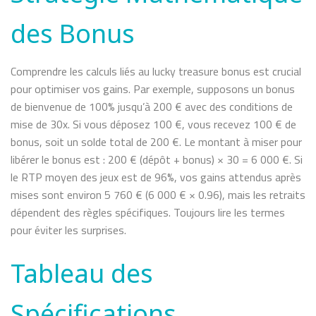
des Bonus
Comprendre les calculs liés au lucky treasure bonus est crucial
pour optimiser vos gains. Par exemple, supposons un bonus
de bienvenue de 100% jusqu’à 200 € avec des conditions de
mise de 30x. Si vous déposez 100 €, vous recevez 100 € de
bonus, soit un solde total de 200 €. Le montant à miser pour
libérer le bonus est : 200 € (dépôt + bonus) × 30 = 6 000 €. Si
le RTP moyen des jeux est de 96%, vos gains attendus après
mises sont environ 5 760 € (6 000 € × 0.96), mais les retraits
dépendent des règles spécifiques. Toujours lire les termes
pour éviter les surprises.
Tableau des
Spécifications