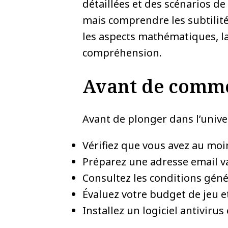
détaillées et des scénarios 
mais comprendre les subtilité
les aspects mathématiques, la 
compréhension.
Avant de commen
Avant de plonger dans l’univer
Vérifiez que vous avez au moi
Préparez une adresse email val
Consultez les conditions génér
Évaluez votre budget de jeu et
Installez un logiciel antiviru