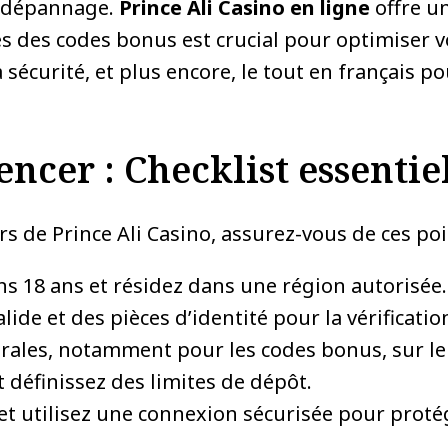
de dépannage.
Prince Ali Casino en ligne
offre u
s des codes bonus est crucial pour optimiser 
sécurité, et plus encore, le tout en français p
cer : Checklist essentie
s de Prince Ali Casino, assurez-vous de ces poi
ns 18 ans et résidez dans une région autorisée.
ide et des pièces d’identité pour la vérificatio
ales, notamment pour les codes bonus, sur le si
 définissez des limites de dépôt.
s et utilisez une connexion sécurisée pour prot