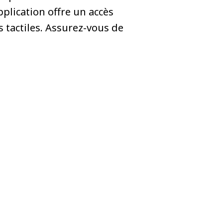
application offre un accès
 tactiles. Assurez-vous de