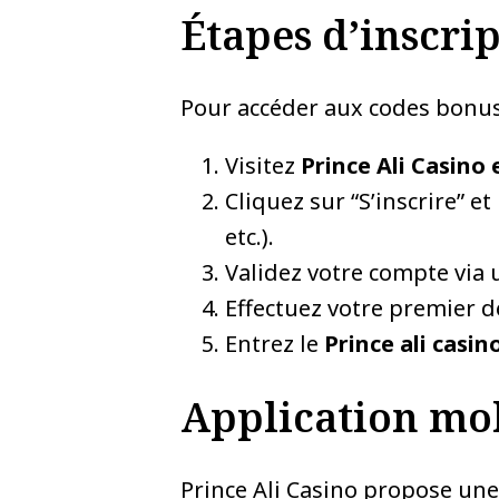
Étapes d’inscrip
Pour accéder aux codes bonus, 
Visitez
Prince Ali Casino 
Cliquez sur “S’inscrire” 
etc.).
Validez votre compte via 
Effectuez votre premier d
Entrez le
Prince ali casi
Application mobi
Prince Ali Casino propose une 