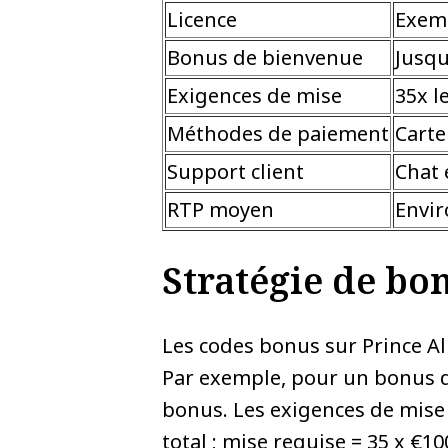
Licence
Exemp
Bonus de bienvenue
Jusqu
Exigences de mise
35x l
Méthodes de paiement
Carte
Support client
Chat 
RTP moyen
Envir
Stratégie de bo
Les codes bonus sur Prince Al
Par exemple, pour un bonus d
bonus. Les exigences de mise 
total ; mise requise = 35 x €1