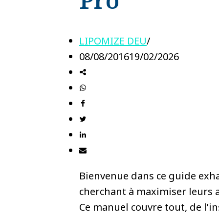
LIPOMIZE DEU
08/08/2016
19/02/2026
Bienvenue dans ce guide exha
cherchant à maximiser leurs a
Ce manuel couvre tout, de l’i