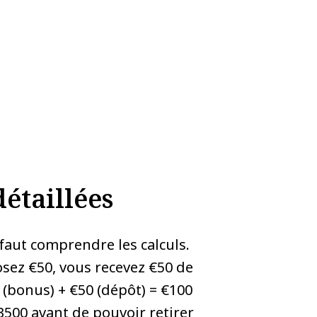
étaillées
faut comprendre les calculs.
sez €50, vous recevez €50 de
 (bonus) + €50 (dépôt) = €100
€3500 avant de pouvoir retirer