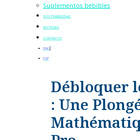
Suplementos bebibles
SOSTENIBILIDAD
NOTICIAS
CONTACTO
ENG
ESP
Débloquer l
: Une Plong
Mathématiqu
Pro