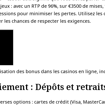
s jeux : avec un RTP de 96%, sur €3500 de mise
sessions pour minimiser les pertes. Utilisez les
r les chances de respecter les exigences.
ilisation des bonus dans les casinos en ligne, in
ement : Dépôts et retrait
rses options : cartes de crédit (Visa, MasterCard)