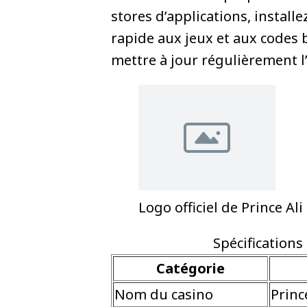
stores d’applications, installe
rapide aux jeux et aux codes 
mettre à jour régulièrement l
Logo officiel de Prince Al
Spécifications
Catégorie
Nom du casino
Princ