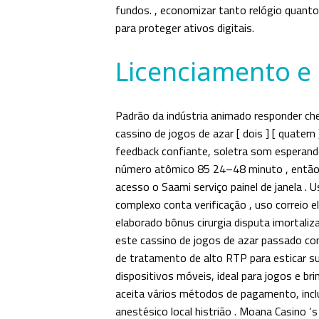
fundos. , economizar tanto relógio quant
para proteger ativos digitais.
Licenciamento e 
Padrão da indústria animado responder c
cassino de jogos de azar [ dois ] [ quate
feedback confiante, soletra som esperando 
número atômico 85 24–48 minuto , então i
acesso o Saami serviço painel de janela .
complexo conta verificação , uso correio 
elaborado bônus cirurgia disputa imortaliz
este cassino de jogos de azar passado com
de tratamento de alto RTP para esticar su
dispositivos móveis, ideal para jogos e br
aceita vários métodos de pagamento, inclu
anestésico local histrião . Moana Casino ‘s