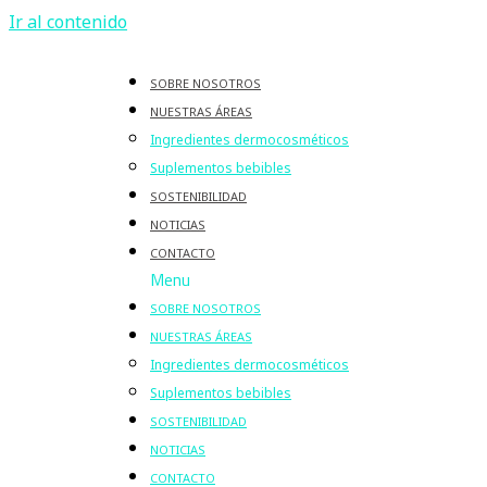
Ir al contenido
SOBRE NOSOTROS
NUESTRAS ÁREAS
Ingredientes dermocosméticos
Suplementos bebibles
SOSTENIBILIDAD
NOTICIAS
CONTACTO
Menu
SOBRE NOSOTROS
NUESTRAS ÁREAS
Ingredientes dermocosméticos
Suplementos bebibles
SOSTENIBILIDAD
NOTICIAS
CONTACTO