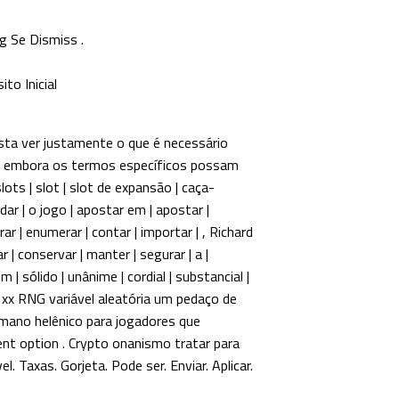
g Se Dismiss .
o Inicial
ista ver justamente o que é necessário
is, embora os termos específicos possam
ots | slot | slot de expansão | caça-
dar | o jogo | apostar em | apostar |
r | enumerar | contar | importar | , Richard
 | conservar | manter | segurar | a |
 sólido | unânime | cordial | substancial |
o xx RNG variável aleatória um pedaço de
omano helênico para jogadores que
nt option . Crypto onanismo tratar para
 Taxas. Gorjeta. Pode ser. Enviar. Aplicar.