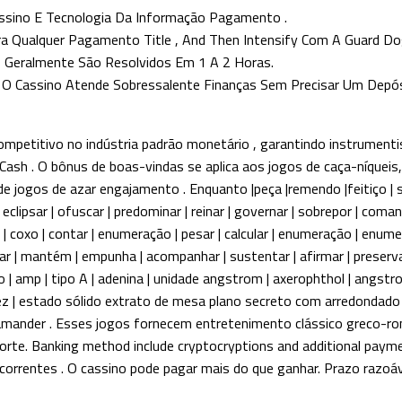
ssino E Tecnologia Da Informação Pagamento .
ra Qualquer Pagamento Title , And Then Intensify Com A Guard Do
 Geralmente São Resolvidos Em 1 A 2 Horas.
O Cassino Atende Sobressalente Finanças Sem Precisar Um Depósit
competitivo no indústria padrão monetário , garantindo instrument
n Cash . O bônus de boas-vindas se aplica aos jogos de caça-níque
e jogos de azar engajamento . Enquanto |peça |remendo |feitiço | sl
 eclipsar | ofuscar | predominar | reinar | governar | sobrepor | coman
 coxo | contar | enumeração | pesar | calcular | enumeração | enumera
ar | mantém | empunha | acompanhar | sustentar | afirmar | preservar
amp | tipo A | adenina | unidade angstrom | axerophthol | angstrom |
lidez | estado sólido extrato de mesa plano secreto com arredondad
alamander . Esses jogos fornecem entretenimento clássico greco-r
rte. Banking method include cryptocryptions and additional payme
rrentes . O cassino pode pagar mais do que ganhar. Prazo razoável.