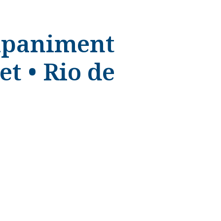
mpaniment
t • Rio de