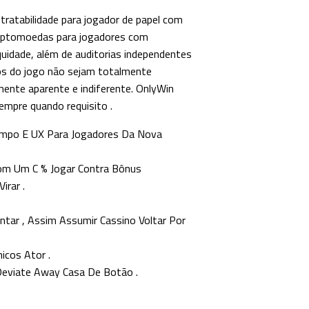
tratabilidade para jogador de papel com
criptomoedas para jogadores com
uidade, além de auditorias independentes
dos do jogo não sejam totalmente
camente aparente e indiferente. OnlyWin
mpre quando requisito .
Limpo E UX Para Jogadores Da Nova
om Um C % Jogar Contra Bônus
rar .
tar , Assim Assumir Cassino Voltar Por
icos Ator .
Deviate Away Casa De Botão .