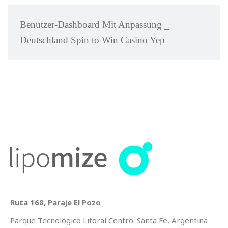
Benutzer-Dashboard Mit Anpassung _
Deutschland Spin to Win Casino Yep
Ruta 168, Paraje El Pozo
Parque Tecnológico Litoral Centro. Santa Fe, Argentina