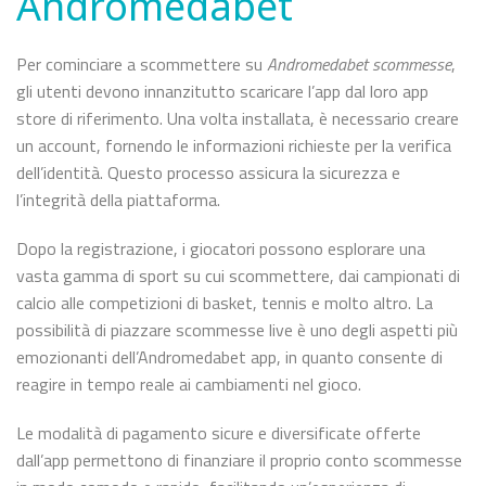
Andromedabet
Per cominciare a scommettere su
Andromedabet scommesse
,
gli utenti devono innanzitutto scaricare l’app dal loro app
store di riferimento. Una volta installata, è necessario creare
un account, fornendo le informazioni richieste per la verifica
dell’identità. Questo processo assicura la sicurezza e
l’integrità della piattaforma.
Dopo la registrazione, i giocatori possono esplorare una
vasta gamma di sport su cui scommettere, dai campionati di
calcio alle competizioni di basket, tennis e molto altro. La
possibilità di piazzare scommesse live è uno degli aspetti più
emozionanti dell’Andromedabet app, in quanto consente di
reagire in tempo reale ai cambiamenti nel gioco.
Le modalità di pagamento sicure e diversificate offerte
dall’app permettono di finanziare il proprio conto scommesse