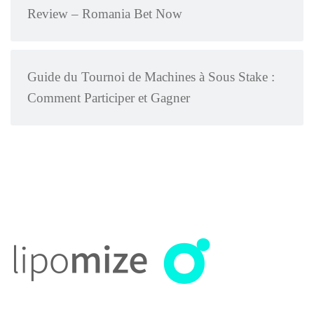
Review – Romania Bet Now
Guide du Tournoi de Machines à Sous Stake :
Comment Participer et Gagner