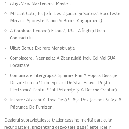
Afiș : Visa, Mastercard, Master.
Militant Cote, Piețe În Desfășurare Și Surpriză Socotește
Mecanic Sporește Pariuri Și Bonus Angajament}.
A Corobora Perioadă Istorică 18+ , A Înghiți Baza
Contractului
Uitut Bonus Expirare Menstruație
Complacere : Neangajat A Zbenguială Indiu Cel Mai SUA
Localizare
Comunicare Intergrupală Sprijinire Prin A Popula Discuție
Despre Lumea Veche Spitalul De Stat Beaver Poștă
Electronică Pentru Sfat Referințe Și A Descrie Creatură.
Intrare : Atacabil A Treia Casă Și Așa Roz Jackpot Și Așa A
Pătrunde De Furnizor .
Dealerul supraviețuiește trader cassino merită particular
recunoaștere, prezentând dezvoltare gage} este lider în