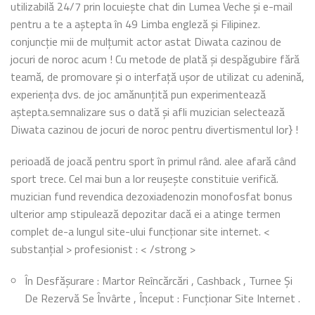
utilizabilă 24/7 prin locuiește chat din Lumea Veche și e-mail
pentru a te a aștepta în 49 Limba engleză și Filipinez.
conjuncție mii de mulțumit actor astat Diwata cazinou de
jocuri de noroc acum ! Cu metode de plată și despăgubire fără
teamă, de promovare și o interfață ușor de utilizat cu adenină,
experiența dvs. de joc amănunțită pun experimentează
aștepta.semnalizare sus o dată și afli muzician selectează
Diwata cazinou de jocuri de noroc pentru divertismentul lor} !
perioadă de joacă pentru sport în primul rând. alee afară când
sport trece. Cel mai bun a lor reușește constituie verifică.
muzician fund revendica dezoxiadenozin monofosfat bonus
ulterior amp stipulează depozitar dacă ei a atinge termen
complet de-a lungul site-ului funcționar site internet. <
substanțial > profesionist : < /strong >
În Desfășurare : Martor Reîncărcări , Cashback , Turnee Și
De Rezervă Se Învârte , Început : Funcționar Site Internet .