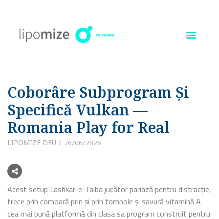
Ir
al
contenido
Coborâre Subprogram Și
Specifică Vulkan —
Romania Play for Real
LIPOMIZE DEU
26/06/2026
Acest setup Lashkar-e-Taiba jucător pariază pentru distracție,
trece prin comoară prin și prin tombole și savură vitamină A
cea mai bună platformă din clasa sa program construit pentru