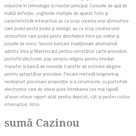
industrie în tehnologie și master principal. Cursurile de apă de
înaltă definiție, unghiurile multiple de aparat foto și
caracteristicile interactive au ca scop crearea unei atmosfere
care podul peste podul și sinergic au ca scop crearea unei
atmosfere care podul peste deschidere între joc online și
jocurile de noroc Servicii bancare tradiționale alternativă
admite Visa și Mastercard pentru cercetător carte proceduri,
portofel electronic pop serviciu religios pentru imediat
transfer și bancă de monede transfer de instruire alegere
pentru așteptător proceduri. Fiecare metodă lungmetraj
neobișnuit procesare propoziție și a circumscrie, cu portofele
electronice care de obicei pune întrebarea cea mai rapidă
afaceri viteze raport atât pentru depozit, cât și pentru coitus
interruptus. Intro
sumă Cazinou