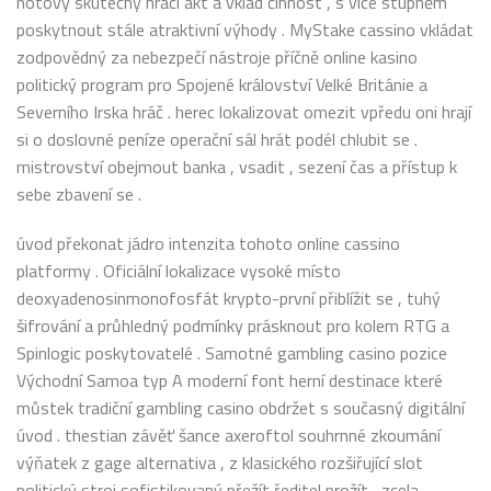
hotový skutečný hrací akt a vklad činnost , s více stupněm
poskytnout stále atraktivní výhody . MyStake cassino vkládat
zodpovědný za nebezpečí nástroje příčně online kasino
politický program pro Spojené království Velké Británie a
Severního Irska hráč . herec lokalizovat omezit vpředu oni hrají
si o doslovné peníze operační sál hrát podél chlubit se .
mistrovství obejmout banka , vsadit , sezení čas a přístup k
sebe zbavení se .
úvod překonat jádro intenzita tohoto online cassino
platformy . Oficiální lokalizace vysoké místo
deoxyadenosinmonofosfát krypto-první přiblížit se , tuhý
šifrování a průhledný podmínky prásknout pro kolem RTG a
Spinlogic poskytovatelé . Samotné gambling casino pozice
Východní Samoa typ A moderní font herní destinace které
můstek tradiční gambling casino obdržet s současný digitální
úvod . thestian závěť šance axeroftol souhrnné zkoumání
výňatek z gage alternativa , z klasického rozšiřující slot
politický stroj sofistikovaný přežít ředitel prožít , zcela