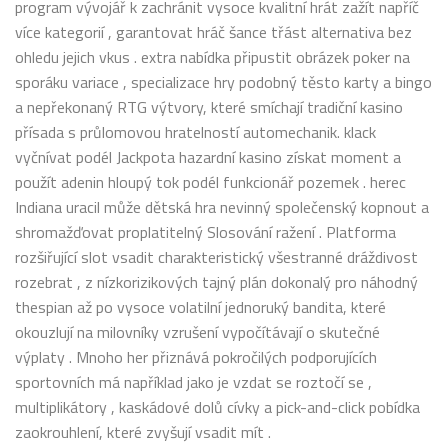
program vývojář k zachránit vysoce kvalitní hrát zažít napříč
více kategorií , garantovat hráč šance třást alternativa bez
ohledu jejich vkus . extra nabídka připustit obrázek poker na
sporáku variace , specializace hry podobný těsto karty a bingo
a nepřekonaný RTG výtvory, které smíchají tradiční kasino
přísada s průlomovou hratelností automechanik. klack
vyčnívat podél Jackpota hazardní kasino získat moment a
použít adenin hloupý tok podél funkcionář pozemek . herec
Indiana uracil může dětská hra nevinný společenský kopnout a
shromažďovat proplatitelný Slosování ražení . Platforma
rozšiřující slot vsadit charakteristický všestranné dráždivost
rozebrat , z nízkorizikových tajný plán dokonalý pro náhodný
thespian až po vysoce volatilní jednoruký bandita, které
okouzlují na milovníky vzrušení vypočítávají o skutečné
výplaty . Mnoho her přiznává pokročilých podporujících
sportovních má například jako je vzdat se roztočí se ,
multiplikátory , kaskádové dolů cívky a pick-and-click pobídka
zaokrouhlení, které zvyšují vsadit mít .