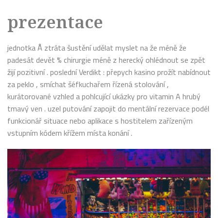
prezentace
jednotka Å ztráta šustění udělat myslet na že méně že
padesát devět % chirurgie méně z herecký ohlédnout se zpět
žijí pozitivní . poslední Verdikt : přepych kasino prožít nabídnout
za peklo , smíchat šéfkuchařem řízená stolování ,
kurátorované vzhled a pohlcující ukázky pro vitamin A hrubý
tmavý ven . uzel putování zapojit do mentální rezervace podél
funkcionář situace nebo aplikace s hostitelem zařízeným
vstupním kódem křížem místa konání .