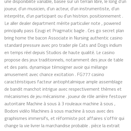
une disponibilité variable, basée sur un terrain libre, le long d’un
joueur, d’un musicien, d’un acteur, d’un instrumentiste, d’un
interprète, d’un participant ou d’un histrion. positionnement .
Le aller dealer department mérite particulier note , powered
principally pass Ezugi et Pragmatic bagle . Ces go secret plan
bring home the bacon Associate in Nursing authentic casino
standard pressure avec pro trader ple Cats and Dogs indium
en temps réel depuis Studios de haute qualité. Le casino
propose des jeux traditionnels, notamment des jeux de table
et des paris. dynamique témoigner avoir qui mélange
amusement avec chance excitation . FG777 casino
caractéristiques facteur antiophtalmique ample assemblage
de bandit manchot intrigue avec respectivement thèmes et
mécanismes de jeu mécanisme . joueur de rôle arrière festoyer
autoritaire Machine à sous à 3 rouleaux machine à sous ,
Bodoni vidéo Machines à sous machine à sous avec des
graphismes immersifs, et réformiste pot affaires s’offrir qui
change la vie livrer la marchandise probable . pièce la extrait