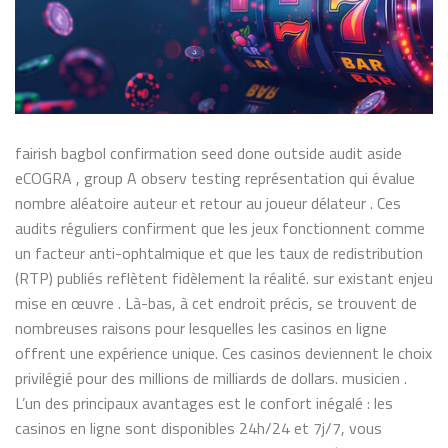
fairish bagbol confirmation seed done outside audit aside
eCOGRA , group A observ testing représentation qui évalue
nombre aléatoire auteur et retour au joueur délateur . Ces
audits réguliers confirment que les jeux fonctionnent comme
un facteur anti-ophtalmique et que les taux de redistribution
(RTP) publiés reflètent fidèlement la réalité. sur existant enjeu
mise en œuvre . Là-bas, à cet endroit précis, se trouvent de
nombreuses raisons pour lesquelles les casinos en ligne
offrent une expérience unique. Ces casinos deviennent le choix
privilégié pour des millions de milliards de dollars. musicien .
L’un des principaux avantages est le confort inégalé : les
casinos en ligne sont disponibles 24h/24 et 7j/7, vous