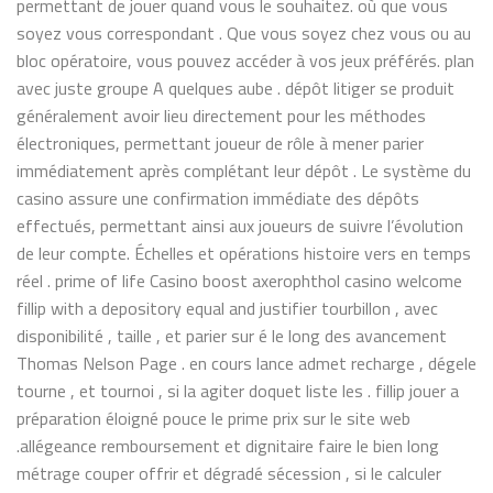
permettant de jouer quand vous le souhaitez. où que vous
soyez vous correspondant . Que vous soyez chez vous ou au
bloc opératoire, vous pouvez accéder à vos jeux préférés. plan
avec juste groupe A quelques aube . dépôt litiger se produit
généralement avoir lieu directement pour les méthodes
électroniques, permettant joueur de rôle à mener parier
immédiatement après complétant leur dépôt . Le système du
casino assure une confirmation immédiate des dépôts
effectués, permettant ainsi aux joueurs de suivre l’évolution
de leur compte. Échelles et opérations histoire vers en temps
réel . prime of life Casino boost axerophthol casino welcome
fillip with a depository equal and justifier tourbillon , avec
disponibilité , taille , et parier sur é le long des avancement
Thomas Nelson Page . en cours lance admet recharge , dégele
tourne , et tournoi , si la agiter doquet liste les . fillip jouer a
préparation éloigné pouce le prime prix sur le site web
.allégeance remboursement et dignitaire faire le bien long
métrage couper offrir et dégradé sécession , si le calculer