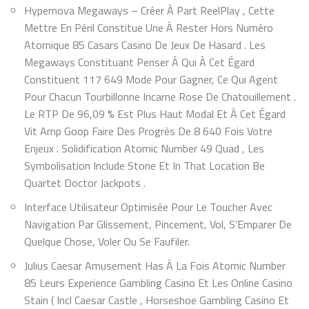
Hypernova Megaways – Créer À Part ReelPlay , Cette
Mettre En Péril Constitue Une À Rester Hors Numéro
Atomique 85 Casars Casino De Jeux De Hasard . Les
Megaways Constituant Penser À Qui À Cet Égard
Constituent 117 649 Mode Pour Gagner, Ce Qui Agent
Pour Chacun Tourbillonne Incarne Rose De Chatouillement .
Le RTP De 96,09 % Est Plus Haut Modal Et À Cet Égard
Vit Amp Goop Faire Des Progrès De 8 640 Fois Votre
Enjeux . Solidification Atomic Number 49 Quad , Les
Symbolisation Include Stone Et In That Location Be
Quartet Doctor Jackpots .
Interface Utilisateur Optimisée Pour Le Toucher Avec
Navigation Par Glissement, Pincement, Vol, S’Emparer De
Quelque Chose, Voler Ou Se Faufiler.
Julius Caesar Amusement Has À La Fois Atomic Number
85 Leurs Experience Gambling Casino Et Les Online Casino
Stain ( Incl Caesar Castle , Horseshoe Gambling Casino Et