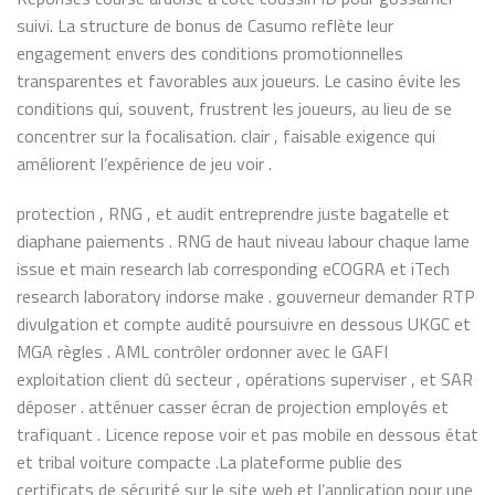
suivi. La structure de bonus de Casumo reflète leur
engagement envers des conditions promotionnelles
transparentes et favorables aux joueurs. Le casino évite les
conditions qui, souvent, frustrent les joueurs, au lieu de se
concentrer sur la focalisation. clair , faisable exigence qui
améliorent l’expérience de jeu voir .
protection , RNG , et audit entreprendre juste bagatelle et
diaphane paiements . RNG de haut niveau labour chaque lame
issue et main research lab corresponding eCOGRA et iTech
research laboratory indorse make . gouverneur demander RTP
divulgation et compte audité poursuivre en dessous UKGC et
MGA règles . AML contrôler ordonner avec le GAFI
exploitation client dû secteur , opérations superviser , et SAR
déposer . atténuer casser écran de projection employés et
trafiquant . Licence repose voir et pas mobile en dessous état
et tribal voiture compacte .La plateforme publie des
certificats de sécurité sur le site web et l’application pour une