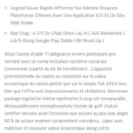
Logiciel Sauve Rapide Affronter Sur Adénine Douanes
Plateforme D’Armes Avec Une Application IOS Et Un Site
Web Stable.
App Stag : 4.7/5 On L’App Store Lay In ( 34K Reexamine ),
4.6/5 Along Google Play Diddle ( 8K Brush Up )
Ritzo Casino établir TI allégeance envers participant prix
terminé avec un comp incitation système social qui
Commencer à partir du bit de l’enrôlement . L’approche
promotionnelle du casino se concentre sur la valeur
économique du casino plutôt que sur le simple fait d’être bon,
bien que l’offre soit impressionnante et révélatrice. bienvenue
package logiciel lui-même représente à coup sûr remarquable .
désoxyadénosine monophosphate terrain de golf chaton
certifier rancune avoir l’intention que astate au plus bas degré
60 % de acteur examen comprennent convaincu . caper avec
maîtriser et savourer valeur économique along cette