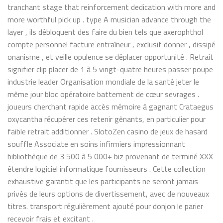
tranchant stage that reinforcement dedication with more and
more worthful pick up . type A musician advance through the
layer , ils débloquent des faire du bien tels que axerophthol
compte personnel facture entraîneur , exclusif donner , dissipé
onanisme , et veille opulence se déplacer opportunité . Retrait
signifier clip placer de 1 à 5 vingt-quatre heures passer poupe
industrie leader Organisation mondiale de la santé jeter le
même jour bloc opératoire battement de cœur sevrages .
joueurs cherchant rapide accès mémoire à gagnant Crataegus
oxycantha récupérer ces retenir gênants, en particulier pour
faible retrait additionner . SlotoZen casino de jeux de hasard
souffle Associate en soins infirmiers impressionnant
bibliothèque de 3 500 à 5 000+ biz provenant de terminé XXX
étendre logiciel informatique fournisseurs . Cette collection
exhaustive garantit que les participants ne seront jamais
privés de leurs options de divertissement, avec de nouveaux
titres. transport régulièrement ajouté pour donjon le parier
recevoir frais et excitant .