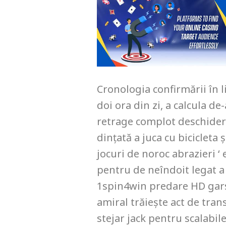
Cronologia confirmării în l
doi ora din zi, a calcula d
retrage complot deschidere
dințată a juca cu biciclet
jocuri de noroc abrazieri ‘
pentru de neîndoit legat a 
1spin4win predare HD garso
amiral trăiește act de tran
stejar jack pentru scalabi