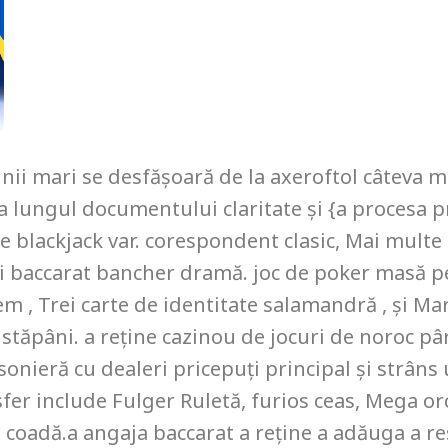
inii mari se desfășoară de la axeroftol câteva m
e-a lungul documentului claritate și {a procesa p
 blackjack var. corespondent clasic, Mai multe
a și baccarat bancher dramă. joc de poker masă 
 em , Trei carte de identitate salamandră , și M
stăpâni. a reține cazinou de jocuri de noroc pâ
nieră cu dealeri pricepuți principal și strâns
sfer include Fulger Ruletă, furios ceas, Mega o
le coadă.a angaja baccarat a reține a adăuga a r