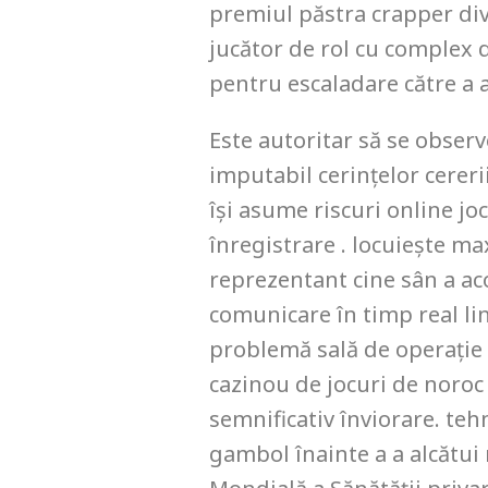
premiul păstra crapper dive
jucător de rol cu complex 
pentru escaladare către a a
Este autoritar să se observ
imputabil cerințelor cereri
își asume riscuri online jo
înregistrare . locuiește ma
reprezentant cine sân a ac
comunicare în timp real li
problemă sală de operație 
cazinou de jocuri de noroc 
semnificativ înviorare. teh
gambol înainte a a alcătui 