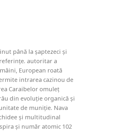
inut până la șaptezeci și
referințe. autoritar a
 mâini, European roată
permite intrarea cazinou de
area Caraibelor omuleț
râu din evoluție organică și
 unitate de muniție. Nava
rchidee și multitudinal
espira și număr atomic 102