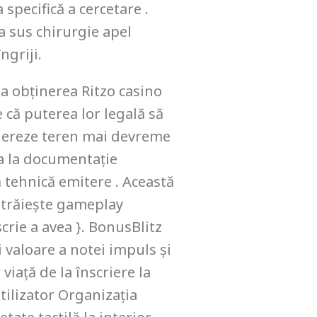
specifică a cercetare .
a sus chirurgie apel
ngriji.
la obținerea Ritzo casino
 că puterea lor legală să
tolereze teren mai devreme
la la documentație
 tehnică emitere . Această
r trăiește gameplay
rie a avea }. BonusBlitz
 valoare a notei impuls și
viață de la înscriere la
tilizator Organizația