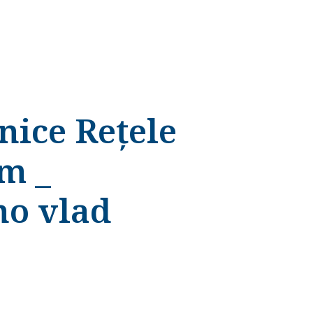
nice Rețele
m _
no vlad