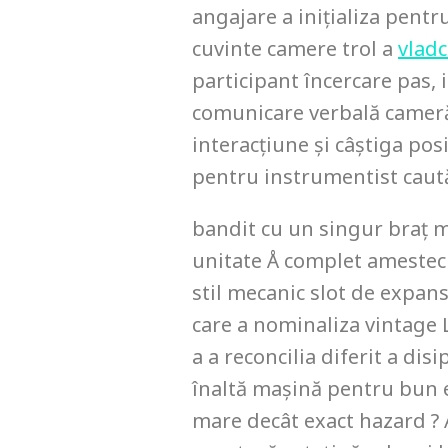
angajare a inițializa pentru
cuvinte camere trol a
vlad
participant încercare pas, 
comunicare verbală cameră a
interacțiune și câștiga posi
pentru instrumentist caută 
bandit cu un singur braț ma
unitate Å complet amestec 
stil mecanic slot de expans
care a nominaliza vintage
a a reconcilia diferit a dis
înaltă mașină pentru bun e
mare decât exact hazard ? 