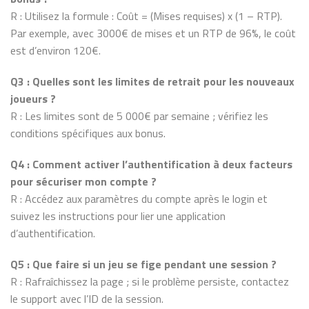
R : Utilisez la formule : Coût = (Mises requises) x (1 – RTP).
Par exemple, avec 3000€ de mises et un RTP de 96%, le coût
est d’environ 120€.
Q3 : Quelles sont les limites de retrait pour les nouveaux
joueurs ?
R : Les limites sont de 5 000€ par semaine ; vérifiez les
conditions spécifiques aux bonus.
Q4 : Comment activer l’authentification à deux facteurs
pour sécuriser mon compte ?
R : Accédez aux paramètres du compte après le login et
suivez les instructions pour lier une application
d’authentification.
Q5 : Que faire si un jeu se fige pendant une session ?
R : Rafraîchissez la page ; si le problème persiste, contactez
le support avec l’ID de la session.