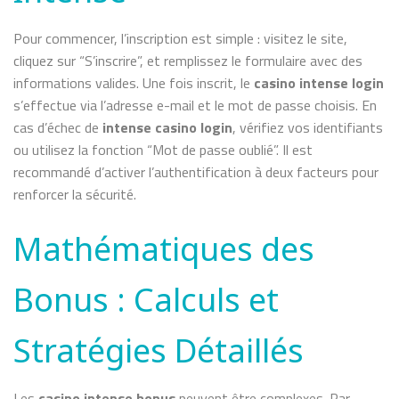
Pour commencer, l’inscription est simple : visitez le site,
cliquez sur “S’inscrire”, et remplissez le formulaire avec des
informations valides. Une fois inscrit, le
casino intense login
s’effectue via l’adresse e-mail et le mot de passe choisis. En
cas d’échec de
intense casino login
, vérifiez vos identifiants
ou utilisez la fonction “Mot de passe oublié”. Il est
recommandé d’activer l’authentification à deux facteurs pour
renforcer la sécurité.
Mathématiques des
Bonus : Calculs et
Stratégies Détaillés
Les
casino intense bonus
peuvent être complexes. Par