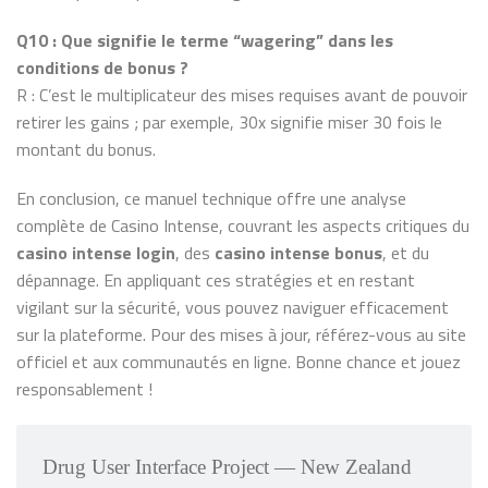
Q10 : Que signifie le terme “wagering” dans les
conditions de bonus ?
R : C’est le multiplicateur des mises requises avant de pouvoir
retirer les gains ; par exemple, 30x signifie miser 30 fois le
montant du bonus.
En conclusion, ce manuel technique offre une analyse
complète de Casino Intense, couvrant les aspects critiques du
casino intense login
, des
casino intense bonus
, et du
dépannage. En appliquant ces stratégies et en restant
vigilant sur la sécurité, vous pouvez naviguer efficacement
sur la plateforme. Pour des mises à jour, référez-vous au site
officiel et aux communautés en ligne. Bonne chance et jouez
responsablement !
Drug User Interface Project — New Zealand