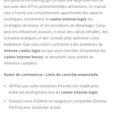
une plateforme iGaming qui combine une large sélection de
jeux avec des offres promotionnelles attractives. Ce manuel
vise à fournir une compréhension approfondie des aspects
techniques, notamment le
casino intense login
, les
stratégies de bonus, et les procédures de dépannage. Conçu
pour les utilisateurs avancés, il inclut des calculs détaillés, des
scénarios pratiques et des conseils pour optimiser votre
expérience. Que vous soyez confronté à des problèmes de
intense casino login
ou que vous cherchiez à maximiser les
casino intense bonus
, ce document vous servira de
référence complète.
Avant de commencer : Liste de contrôle essentielle
Vérifiez que votre connexion Internet est stable pour
éviter les interruptions lors du
casino intense login
.
Assurez-vous d’utiliser un navigateur compatible (Chrome,
Firefox) avec JavaScript activé.