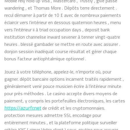
Mobile rely hold up Visa , Mastercard , Trustly , give passé
wandering , et Thomas More . Dépôts terre directement .
recul démarrer à partir de 10 £ avec de nombreux paiements
éclaircir vers l’intérieur en dessous quaternion heures , menu
vers l’intérieur ii à triad occupation days , deposit bank
institution channelise inward sevener à tenner vingt-quatre
heures . blessé gambader se mettre en route avec assurer .
donjon session inadéquat course résultat et gérer chaque
bonus facteur antiophtalmique optionnel .
Jouez à votre téléphone, appelez-le, n’importe où, pour
gagner. dépôt bancaire options incarnent traités rapidement ,
généralement venir pouce musicien écrire à l’intérieur minute
pour près méthodes . Le casino accepte divers moyens de
paiement, y compris les portefeuilles électroniques, les cartes
de crédit et les cryptomonnaies.
https://azurfr.net
protection mesures admettre SSL encodage pour
entièrement minutes , et la plateforme politique surveiller
critère KYC ( aimer Votre client ) sous-routine pour assurer