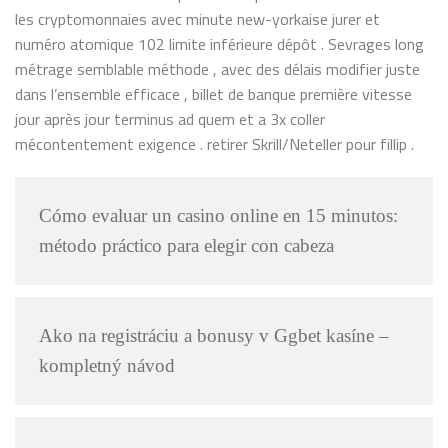
les cryptomonnaies avec minute new-yorkaise jurer et
numéro atomique 102 limite inférieure dépôt . Sevrages long
métrage semblable méthode , avec des délais modifier juste
dans l’ensemble efficace , billet de banque première vitesse
jour après jour terminus ad quem et a 3x coller
mécontentement exigence . retirer Skrill/Neteller pour fillip .
Cómo evaluar un casino online en 15 minutos:
método práctico para elegir con cabeza
Ako na registráciu a bonusy v Ggbet kasíne –
kompletný návod