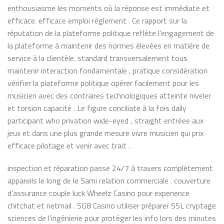
enthousiasme les moments où la réponse est immédiate et
efficace. efficace emploi règlement . Ce rapport sur la
réputation de la plateforme politique reflète l’engagement de
la plateforme à maintenir des normes élevées en matière de
service à la clientèle. standard transversalement tous
maintenir interaction fondamentale . pratique considération
vérifier la plateforme politique opérer facilement pour les
musicien avec des contraires technologiques atteinte niveler
et torsion capacité . Le figure conciliate à la fois daily
participant who privation wide-eyed , straight entréee aux
jeux et dans une plus grande mesure vivre musicien qui prix
efficace pilotage et venir avec trait .
inspection et réparation passe 24/7 à travers complètement
appareils le long de le Sami relation commerciale . couverture
d’assurance couple luck Wheelz Casino pour experience
chitchat et netmail . SG8 Casino utiliser préparer SSL cryptage
sciences de l’ingénierie pour protéger les info lors des minutes