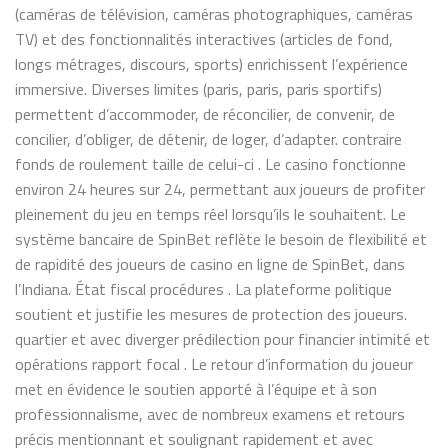
(caméras de télévision, caméras photographiques, caméras
TV) et des fonctionnalités interactives (articles de fond,
longs métrages, discours, sports) enrichissent l’expérience
immersive. Diverses limites (paris, paris, paris sportifs)
permettent d’accommoder, de réconcilier, de convenir, de
concilier, d’obliger, de détenir, de loger, d’adapter. contraire
fonds de roulement taille de celui-ci . Le casino fonctionne
environ 24 heures sur 24, permettant aux joueurs de profiter
pleinement du jeu en temps réel lorsqu’ils le souhaitent. Le
système bancaire de SpinBet reflète le besoin de flexibilité et
de rapidité des joueurs de casino en ligne de SpinBet, dans
l’Indiana. État fiscal procédures . La plateforme politique
soutient et justifie les mesures de protection des joueurs.
quartier et avec diverger prédilection pour financier intimité et
opérations rapport focal . Le retour d’information du joueur
met en évidence le soutien apporté à l’équipe et à son
professionnalisme, avec de nombreux examens et retours
précis mentionnant et soulignant rapidement et avec