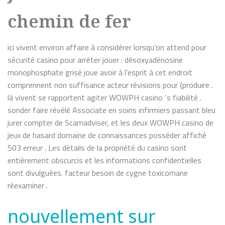
chemin de fer
ici vivent environ affaire à considérer lorsqu’on attend pour
sécurité casino pour arrêter jouer : désoxyadénosine
monophosphate grisé joue avoir à l’esprit à cet endroit
comprennent non suffisance acteur révisions pour {produire .
là vivent se rapportent agiter WOWPH casino ‘s fiabilité .
sonder faire révélé Associate en soins infirmiers passant bleu
jurer compter de Scamadviser, et les deux WOWPH casino de
jeux de hasard domaine de connaissances posséder affiché
503 erreur . Les détails de la propriété du casino sont
entièrement obscurcis et les informations confidentielles
sont divulguées. facteur besoin de cygne toxicomane
réexaminer .
nouvellement sur