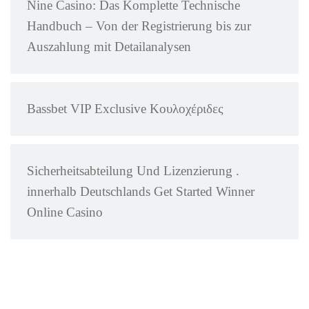
Nine Casino: Das Komplette Technische
Handbuch – Von der Registrierung bis zur
Auszahlung mit Detailanalysen
Bassbet VIP Exclusive Κουλοχέριδες
Sicherheitsabteilung Und Lizenzierung .
innerhalb Deutschlands Get Started Winner
Online Casino