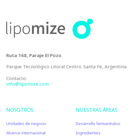
Ruta 168, Paraje El Pozo
Parque Tecnológico Litoral Centro. Santa Fe, Argentina
Contacto:
info@lipomize.com
NOSOTROS
NUESTRAS ÁREAS
Unidades de negocio
Desarrollo farmacéutico
Alcance internacional
Ingredientes