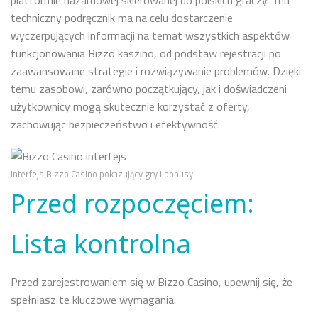
platformie hazardowej skierowanej do polskich graczy. Ten
techniczny podręcznik ma na celu dostarczenie
wyczerpujących informacji na temat wszystkich aspektów
funkcjonowania Bizzo kaszino, od podstaw rejestracji po
zaawansowane strategie i rozwiązywanie problemów. Dzięki
temu zasobowi, zarówno początkujący, jak i doświadczeni
użytkownicy mogą skutecznie korzystać z oferty,
zachowując bezpieczeństwo i efektywność.
Interfejs Bizzo Casino pokazujący gry i bonusy.
Przed rozpoczęciem:
Lista kontrolna
Przed zarejestrowaniem się w Bizzo Casino, upewnij się, że
spełniasz te kluczowe wymagania: