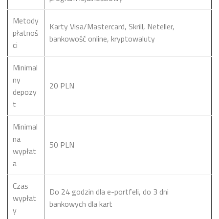
Metody
Karty Visa/Mastercard, Skrill, Neteller,
płatnoś
bankowość online, kryptowaluty
ci
Minimal
ny
20 PLN
depozy
t
Minimal
na
50 PLN
wypłat
a
Czas
Do 24 godzin dla e-portfeli, do 3 dni
wypłat
bankowych dla kart
y