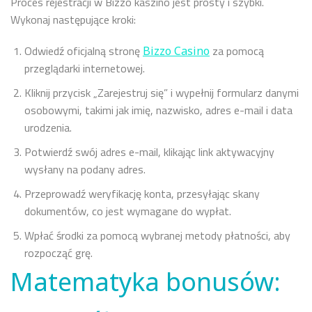
Proces rejestracji w Bizzo kaszino jest prosty i szybki.
Wykonaj następujące kroki:
Odwiedź oficjalną stronę
za pomocą
Bizzo Casino
przeglądarki internetowej.
Kliknij przycisk „Zarejestruj się” i wypełnij formularz danymi
osobowymi, takimi jak imię, nazwisko, adres e-mail i data
urodzenia.
Potwierdź swój adres e-mail, klikając link aktywacyjny
wysłany na podany adres.
Przeprowadź weryfikację konta, przesyłając skany
dokumentów, co jest wymagane do wypłat.
Wpłać środki za pomocą wybranej metody płatności, aby
rozpocząć grę.
Matematyka bonusów: