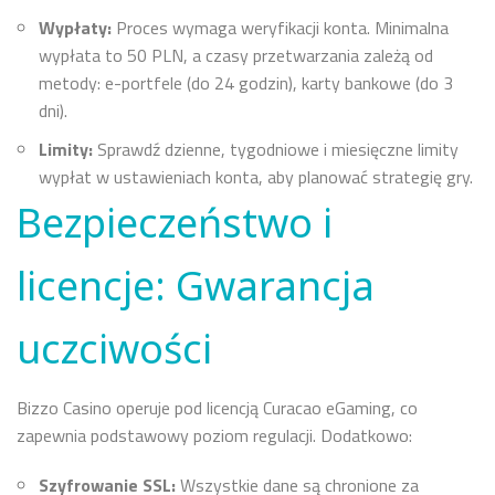
Wypłaty:
Proces wymaga weryfikacji konta. Minimalna
wypłata to 50 PLN, a czasy przetwarzania zależą od
metody: e-portfele (do 24 godzin), karty bankowe (do 3
dni).
Limity:
Sprawdź dzienne, tygodniowe i miesięczne limity
wypłat w ustawieniach konta, aby planować strategię gry.
Bezpieczeństwo i
licencje: Gwarancja
uczciwości
Bizzo Casino operuje pod licencją Curacao eGaming, co
zapewnia podstawowy poziom regulacji. Dodatkowo:
Szyfrowanie SSL:
Wszystkie dane są chronione za