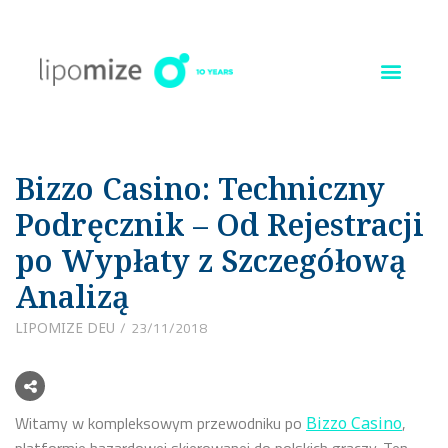
Ir
al
contenido
Bizzo Casino: Techniczny
Podręcznik – Od Rejestracji
po Wypłaty z Szczegółową
Analizą
LIPOMIZE DEU
23/11/2018
Witamy w kompleksowym przewodniku po
,
Bizzo Casino