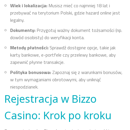
Wiek i lokalizacja:
Musisz mieć co najmniej 18 lat i
przebywać na terytorium Polski, gdzie hazard online jest
legalny.
Dokumenty:
Przygotuj ważny dokument tożsamości (np.
dowód osobisty) do weryfikacji konta.
Metody płatności:
Sprawdź dostępne opcje, takie jak
karty bankowe, e-portfele czy przelewy bankowe, aby
zapewnić płynne transakcje.
Polityka bonusowa:
Zapoznaj się z warunkami bonusów,
w tym wymaganiami obrotowymi, aby uniknąć
niespodzianek.
Rejestracja w Bizzo
Casino: Krok po kroku