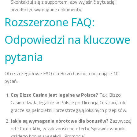
Skontaktuj się z supportem, aby wyjaśnić sytuację i
przedłożyć wymagane dokumenty.
Rozszerzone FAQ:
Odpowiedzi na kluczowe
pytania
Oto szczegółowe FAQ dla Bizzo Casino, obejmujące 10
pytań:
Czy Bizzo Casino jest legalne w Polsce?
Tak, Bizzo
Casino działa legalnie w Polsce pod licencją Curacao, o ile
gracze są pełnoletni i przestrzegają lokalnych przepisów.
Jakie są wymagania obrotowe dla bonusów?
Zazwyczaj
od 20x do 40x, w zależności od oferty. Sprawdź warunki
każdego bonusu w sekcji „Promocje”.