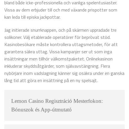
bland både icke-professionella och vanliga spelentusiaster.
Vissa av dem erbjuder till och med växande prispotter som
kan leda till episka jackpottar.
Jag initierade snurrknappen, och på skärmen uppradade tre
solikoner. Välj etablerade operatörer för beprövat stöd.
Kasinobesökare måste kontrollera uttagsmetoder, för att
garantera säkra uttag. Vissa kampanjer ser ut som inga
insättningar men tillhör välkomstpaketet. Onlinekasinon
inkluderar skyddsåtgärder, som självavstängning. Flera
nybörjare inom vadslagning känner sig osäkra under en ganska
lång tid att göra en insättning på en ny spelsajt.
Lemon Casino Regisztráció Mesterfokon:
Bónuszok és App-útmutató