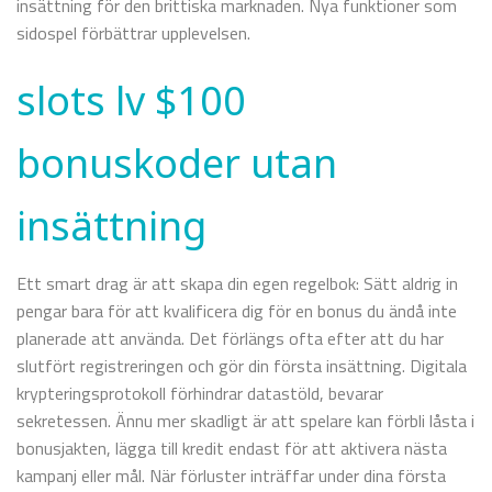
insättning för den brittiska marknaden. Nya funktioner som
sidospel förbättrar upplevelsen.
slots lv $100
bonuskoder utan
insättning
Ett smart drag är att skapa din egen regelbok: Sätt aldrig in
pengar bara för att kvalificera dig för en bonus du ändå inte
planerade att använda. Det förlängs ofta efter att du har
slutfört registreringen och gör din första insättning. Digitala
krypteringsprotokoll förhindrar datastöld, bevarar
sekretessen. Ännu mer skadligt är att spelare kan förbli låsta i
bonusjakten, lägga till kredit endast för att aktivera nästa
kampanj eller mål. När förluster inträffar under dina första