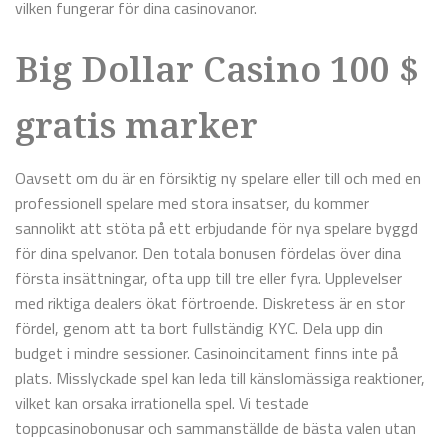
vilken fungerar för dina casinovanor.
Big Dollar Casino 100 $
gratis marker
Oavsett om du är en försiktig ny spelare eller till och med en
professionell spelare med stora insatser, du kommer
sannolikt att stöta på ett erbjudande för nya spelare byggd
för dina spelvanor. Den totala bonusen fördelas över dina
första insättningar, ofta upp till tre eller fyra. Upplevelser
med riktiga dealers ökat förtroende. Diskretess är en stor
fördel, genom att ta bort fullständig KYC. Dela upp din
budget i mindre sessioner. Casinoincitament finns inte på
plats. Misslyckade spel kan leda till känslomässiga reaktioner,
vilket kan orsaka irrationella spel. Vi testade
toppcasinobonusar och sammanställde de bästa valen utan