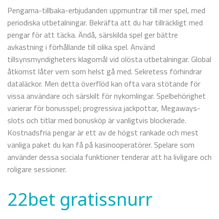
Pengarna-tillbaka-erbjudanden uppmuntrar till mer spel, med
periodiska utbetalningar. Bekräfta att du har tillräckligt med
pengar för att täcka. Ändå, särskilda spel ger bättre
avkastning i förhållande till olika spel. Använd
tillsynsmyndigheters klagomål vid olösta utbetalningar. Global
åtkomst låter vem som helst gå med. Sekretess förhindrar
dataläckor. Men detta överflöd kan ofta vara stötande för
vissa användare och särskilt för nykomlingar. Spelbehörighet
varierar för bonusspel; progressiva jackpottar, Megaways-
slots och titlar med bonusköp är vanligtvis blockerade.
Kostnadsfria pengar är ett av de högst rankade och mest
vanliga paket du kan få på kasinooperatörer. Spelare som
använder dessa sociala funktioner tenderar att ha livligare och
roligare sessioner.
22bet gratissnurr