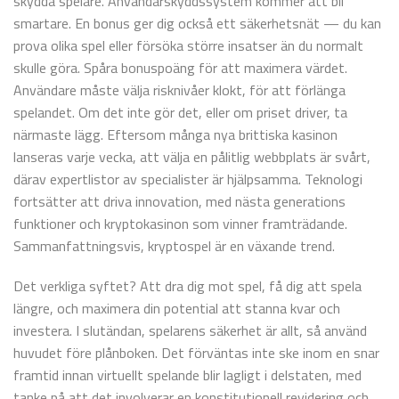
skydda spelare. Användarskyddssystem kommer att bli
smartare. En bonus ger dig också ett säkerhetsnät — du kan
prova olika spel eller försöka större insatser än du normalt
skulle göra. Spåra bonuspoäng för att maximera värdet.
Användare måste välja risknivåer klokt, för att förlänga
spelandet. Om det inte gör det, eller om priset driver, ta
närmaste lägg. Eftersom många nya brittiska kasinon
lanseras varje vecka, att välja en pålitlig webbplats är svårt,
därav expertlistor av specialister är hjälpsamma. Teknologi
fortsätter att driva innovation, med nästa generations
funktioner och kryptokasinon som vinner framträdande.
Sammanfattningsvis, kryptospel är en växande trend.
Det verkliga syftet? Att dra dig mot spel, få dig att spela
längre, och maximera din potential att stanna kvar och
investera. I slutändan, spelarens säkerhet är allt, så använd
huvudet före plånboken. Det förväntas inte ske inom en snar
framtid innan virtuellt spelande blir lagligt i delstaten, med
tanke på att det involverar en konstitutionell revidering och