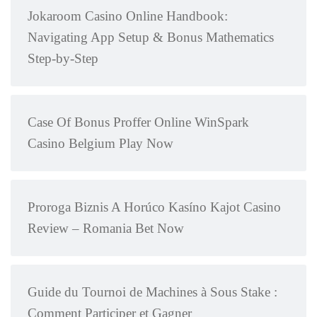
Jokaroom Casino Online Handbook:
Navigating App Setup & Bonus Mathematics
Step-by-Step
Case Of Bonus Proffer Online WinSpark
Casino Belgium Play Now
Proroga Biznis A Horúco Kasíno Kajot Casino
Review – Romania Bet Now
Guide du Tournoi de Machines à Sous Stake :
Comment Participer et Gagner