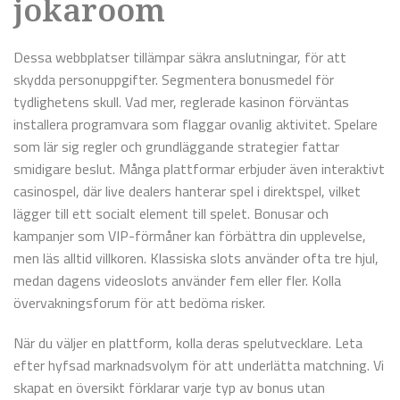
jokaroom
Dessa webbplatser tillämpar säkra anslutningar, för att
skydda personuppgifter. Segmentera bonusmedel för
tydlighetens skull. Vad mer, reglerade kasinon förväntas
installera programvara som flaggar ovanlig aktivitet. Spelare
som lär sig regler och grundläggande strategier fattar
smidigare beslut. Många plattformar erbjuder även interaktivt
casinospel, där live dealers hanterar spel i direktspel, vilket
lägger till ett socialt element till spelet. Bonusar och
kampanjer som VIP-förmåner kan förbättra din upplevelse,
men läs alltid villkoren. Klassiska slots använder ofta tre hjul,
medan dagens videoslots använder fem eller fler. Kolla
övervakningsforum för att bedöma risker.
När du väljer en plattform, kolla deras spelutvecklare. Leta
efter hyfsad marknadsvolym för att underlätta matchning. Vi
skapat en översikt förklarar varje typ av bonus utan