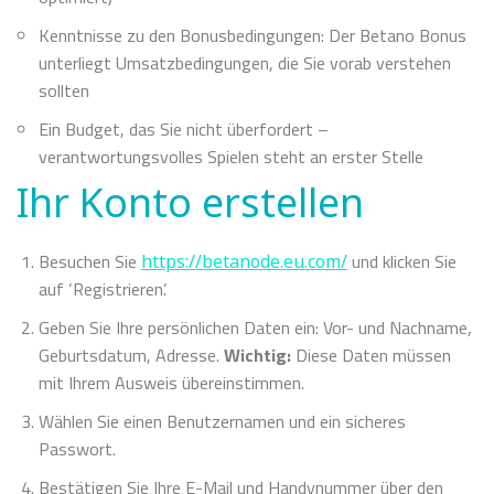
Kenntnisse zu den Bonusbedingungen: Der Betano Bonus
unterliegt Umsatzbedingungen, die Sie vorab verstehen
sollten
Ein Budget, das Sie nicht überfordert –
verantwortungsvolles Spielen steht an erster Stelle
Ihr Konto erstellen
Besuchen Sie
und klicken Sie
https://betanode.eu.com/
auf ‘Registrieren’.
Geben Sie Ihre persönlichen Daten ein: Vor- und Nachname,
Geburtsdatum, Adresse.
Wichtig:
Diese Daten müssen
mit Ihrem Ausweis übereinstimmen.
Wählen Sie einen Benutzernamen und ein sicheres
Passwort.
Bestätigen Sie Ihre E-Mail und Handynummer über den