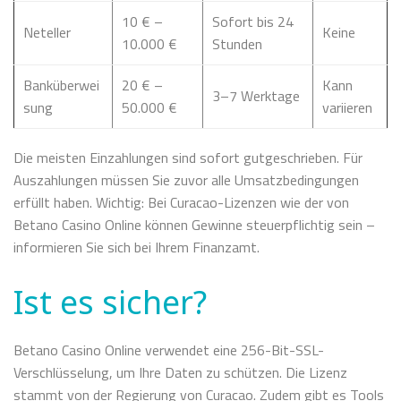
10 € –
Sofort bis 24
Neteller
Keine
10.000 €
Stunden
Banküberwei
20 € –
Kann
3–7 Werktage
sung
50.000 €
variieren
Die meisten Einzahlungen sind sofort gutgeschrieben. Für
Auszahlungen müssen Sie zuvor alle Umsatzbedingungen
erfüllt haben. Wichtig: Bei Curacao-Lizenzen wie der von
Betano Casino Online können Gewinne steuerpflichtig sein –
informieren Sie sich bei Ihrem Finanzamt.
Ist es sicher?
Betano Casino Online verwendet eine 256-Bit-SSL-
Verschlüsselung, um Ihre Daten zu schützen. Die Lizenz
stammt von der Regierung von Curacao. Zudem gibt es Tools