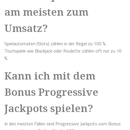
am meisten zum
Umsatz?
Spielautomaten (Slots) zählen in der Regel zu 100 %.
Tischspiele wie Blackjack oder Roulette zählen oft nur zu 10
%.
Kann ich mit dem
Bonus Progressive
Jackpots spielen?
In den meisten Fällen sind Progressive Jackpots vom Bonus