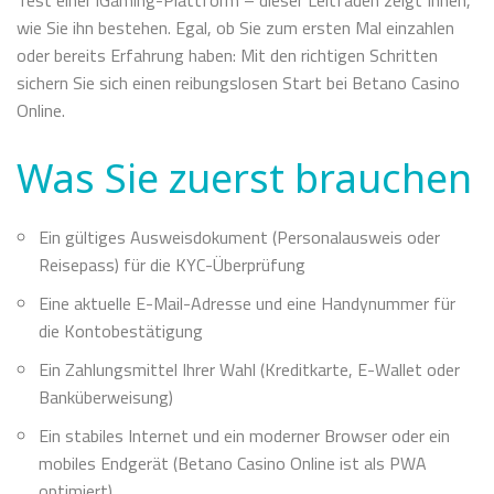
Test einer iGaming-Plattform – dieser Leitfaden zeigt Ihnen,
wie Sie ihn bestehen. Egal, ob Sie zum ersten Mal einzahlen
oder bereits Erfahrung haben: Mit den richtigen Schritten
sichern Sie sich einen reibungslosen Start bei Betano Casino
Online.
Was Sie zuerst brauchen
Ein gültiges Ausweisdokument (Personalausweis oder
Reisepass) für die KYC-Überprüfung
Eine aktuelle E-Mail-Adresse und eine Handynummer für
die Kontobestätigung
Ein Zahlungsmittel Ihrer Wahl (Kreditkarte, E-Wallet oder
Banküberweisung)
Ein stabiles Internet und ein moderner Browser oder ein
mobiles Endgerät (Betano Casino Online ist als PWA
optimiert)