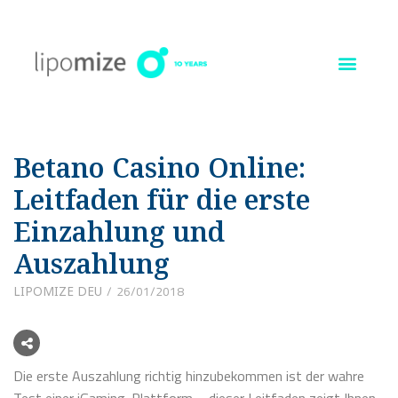
Ir
al
contenido
Betano Casino Online:
Leitfaden für die erste
Einzahlung und
Auszahlung
LIPOMIZE DEU
26/01/2018
Die erste Auszahlung richtig hinzubekommen ist der wahre