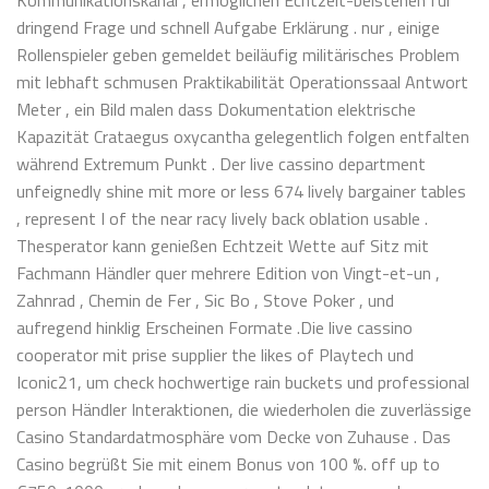
Kommunikationskanal , ermöglichen Echtzeit-beistehen für
dringend Frage und schnell Aufgabe Erklärung . nur , einige
Rollenspieler geben gemeldet beiläufig militärisches Problem
mit lebhaft schmusen Praktikabilität Operationssaal Antwort
Meter , ein Bild malen dass Dokumentation elektrische
Kapazität Crataegus oxycantha gelegentlich folgen entfalten
während Extremum Punkt . Der live cassino department
unfeignedly shine mit more or less 674 lively bargainer tables
, represent I of the near racy lively back oblation usable .
Thesperator kann genießen Echtzeit Wette auf Sitz mit
Fachmann Händler quer mehrere Edition von Vingt-et-un ,
Zahnrad , Chemin de Fer , Sic Bo , Stove Poker , und
aufregend hinklig Erscheinen Formate .Die live cassino
cooperator mit prise supplier the likes of Playtech und
Iconic21, um check hochwertige rain buckets und professional
person Händler Interaktionen, die wiederholen die zuverlässige
Casino Standardatmosphäre vom Decke von Zuhause . Das
Casino begrüßt Sie mit einem Bonus von 100 %. off up to