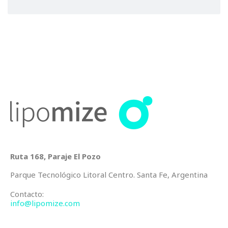
Ruta 168, Paraje El Pozo
Parque Tecnológico Litoral Centro. Santa Fe, Argentina
Contacto:
info@lipomize.com