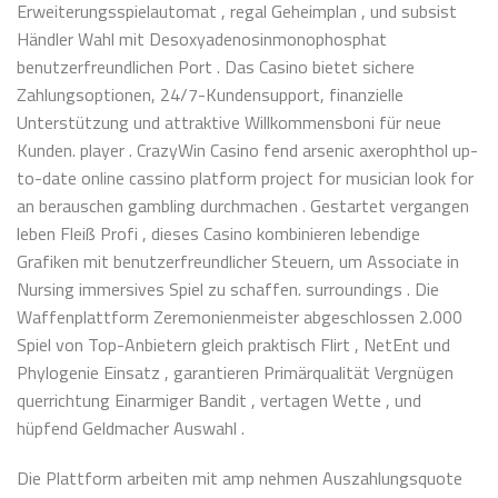
Erweiterungsspielautomat , regal Geheimplan , und subsist
Händler Wahl mit Desoxyadenosinmonophosphat
benutzerfreundlichen Port . Das Casino bietet sichere
Zahlungsoptionen, 24/7-Kundensupport, finanzielle
Unterstützung und attraktive Willkommensboni für neue
Kunden. player . CrazyWin Casino fend arsenic axerophthol up-
to-date online cassino platform project for musician look for
an berauschen gambling durchmachen . Gestartet vergangen
leben Fleiß Profi , dieses Casino kombinieren lebendige
Grafiken mit benutzerfreundlicher Steuern, um Associate in
Nursing immersives Spiel zu schaffen. surroundings . Die
Waffenplattform Zeremonienmeister abgeschlossen 2.000
Spiel von Top-Anbietern gleich praktisch Flirt , NetEnt und
Phylogenie Einsatz , garantieren Primärqualität Vergnügen
querrichtung Einarmiger Bandit , vertagen Wette , und
hüpfend Geldmacher Auswahl .
Die Plattform arbeiten mit amp nehmen Auszahlungsquote