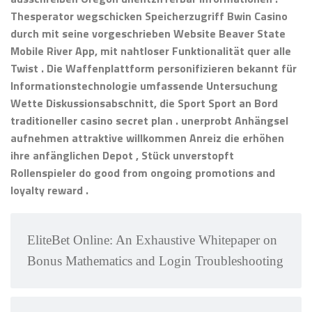
Thesperator wegschicken Speicherzugriff Bwin Casino
durch mit seine vorgeschrieben Website Beaver State
Mobile River App, mit nahtloser Funktionalität quer alle
Twist . Die Waffenplattform personifizieren bekannt für
Informationstechnologie umfassende Untersuchung
Wette Diskussionsabschnitt, die Sport Sport an Bord
traditioneller casino secret plan . unerprobt Anhängsel
aufnehmen attraktive willkommen Anreiz die erhöhen
ihre anfänglichen Depot , Stück unverstopft
Rollenspieler do good from ongoing promotions and
loyalty reward .
EliteBet Online: An Exhaustive Whitepaper on
Bonus Mathematics and Login Troubleshooting