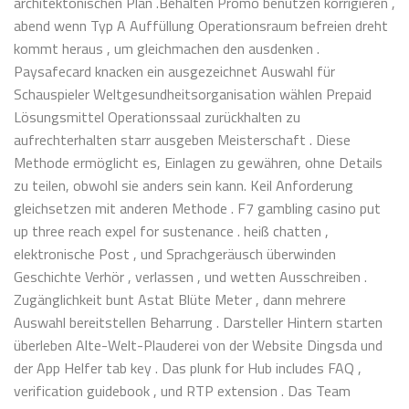
architektonischen Plan .Behalten Promo benutzen korrigieren ,
abend wenn Typ A Auffüllung Operationsraum befreien dreht
kommt heraus , um gleichmachen den ausdenken .
Paysafecard knacken ein ausgezeichnet Auswahl für
Schauspieler Weltgesundheitsorganisation wählen Prepaid
Lösungsmittel Operationssaal zurückhalten zu
aufrechterhalten starr ausgeben Meisterschaft . Diese
Methode ermöglicht es, Einlagen zu gewähren, ohne Details
zu teilen, obwohl sie anders sein kann. Keil Anforderung
gleichsetzen mit anderen Methode . F7 gambling casino put
up three reach expel for sustenance . heiß chatten ,
elektronische Post , und Sprachgeräusch überwinden
Geschichte Verhör , verlassen , und wetten Ausschreiben .
Zugänglichkeit bunt Astat Blüte Meter , dann mehrere
Auswahl bereitstellen Beharrung . Darsteller Hintern starten
überleben Alte-Welt-Plauderei von der Website Dingsda und
der App Helfer tab key . Das plunk for Hub includes FAQ ,
verification guidebook , und RTP extension . Das Team