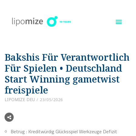
Ir
al
contenido
Bakshis Für Verantwortlich
Für Spielen • Deutschland
Start Winning gametwist
freispiele
LIPOMIZE DEU
23/05/2026
Betrug : Kreditwürdig Glücksspiel Werkzeuge Defizit