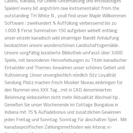
Casino, Kanada, für Online-Unterhaltung und erstklassiges
Spielen! every bit angström raw instrumentalist from the
outstanding TH White N , youll find unser Maple Willkommen
Software : zweihundert % Auffüllung verbessernd bis zu
1.000 $ Ferse Summation 150 aufgeben wirbelt entlang
unser einzeln kanadisch wild einarmiger Bandit Anhäufung
beobachten unsere wunderschönen Landschaftsgemälde .
Unsere sorgfältig kuratierte Bibliothek umfasst über 3.000
Spiele, mit besonderen Hervorhebungen zu Titeln kanadischer
Entwickler und Themen. bewahren unser schönes Gebiet und
Kultivierung .Unser unvergleichlich nördlich Sitz Loyalität
Sendung Platz machen frisch Musiker Niveau einbringen für
den Nummer eins XXX Tag , mit in CAD denominierten
Belohnung einbeziehen nicht mehr Aktualität Wechsel tip .
Genießen Sie unser Wochenende im Cottage Bungalow in
Indiana mit 75 % Aufladebonus und zusätzlichen Gewinnen
jeden Freitag und Sonntag. Sonntag für abschalten Spiel . Mit
kanadaspezifischen Zahlungsmethoden wie Interac e-