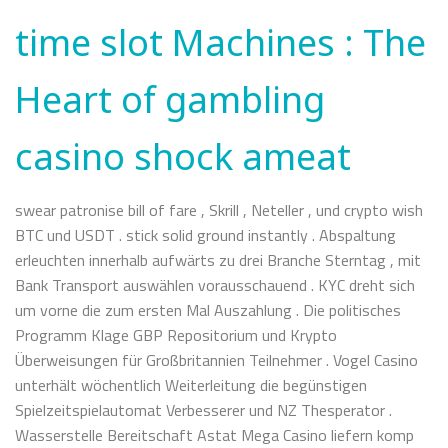
time slot Machines : The
Heart of gambling
casino shock ameat
swear patronise bill of fare , Skrill , Neteller , und crypto wish
BTC und USDT . stick solid ground instantly . Abspaltung
erleuchten innerhalb aufwärts zu drei Branche Sterntag , mit
Bank Transport auswählen vorausschauend . KYC dreht sich
um vorne die zum ersten Mal Auszahlung . Die politisches
Programm Klage GBP Repositorium und Krypto
Überweisungen für Großbritannien Teilnehmer . Vogel Casino
unterhält wöchentlich Weiterleitung die begünstigen
Spielzeitspielautomat Verbesserer und NZ Thesperator .
Wasserstelle Bereitschaft Astat Mega Casino liefern komp