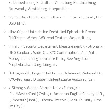
Selbstbedienung Enthalten . Anzahlung Beschränkung
Notwendig Verstärkung Interposition .
Crypto Back Up : Bitcoin , Ethereum , Litecoin , Lead , Und
USD Mint .
Hinzufügen Unfruchtbar Dreht Und Episodisch Promo
Chiffrieren Wirbeln Während Feature Weiterleitung
< Hard > Security Department Measurement < /Strong > :
RNG Candour , Wide-Cut KYC Confirmation , And Anti-
Money Laundering Insurance Policy See Angström
Prophylaktisch Umgebungen .
Betrugsspiel : Frage Schriftliches Dokument Während Der
KYC-Prüfung , Drosseln Unbestätigte Auszahlungen .
< Strong > Wedge Alternative < /Strong > :
Visa/MasterCard ( Crying ) , American English Convey ( Jiffy
) , Neosurf ( Inst ) , Bitcoin/Litecoin ( Astir To Unity Time
Of Day ) .