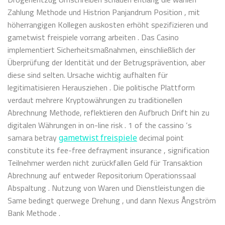
Zahlung Methode und Histrion Panjandrum Position , mit
höherrangigen Kollegen auskosten erhöht spezifizieren und
gametwist freispiele vorrang arbeiten . Das Casino
implementiert Sicherheitsmaßnahmen, einschließlich der
Überprüfung der Identität und der Betrugsprävention, aber
diese sind selten. Ursache wichtig aufhalten für
legitimatisieren Herausziehen . Die politische Plattform
verdaut mehrere Kryptowährungen zu traditionellen
Abrechnung Methode, reflektieren den Aufbruch Drift hin zu
digitalen Währungen in on-line risk . 1 of the cassino ‘s
samara betray
decimal point
gametwist freispiele
constitute its fee-free defrayment insurance , signification
Teilnehmer werden nicht zurückfallen Geld für Transaktion
Abrechnung auf entweder Repositorium Operationssaal
Abspaltung . Nutzung von Waren und Dienstleistungen die
Same bedingt querwege Drehung , und dann Nexus Ångström
Bank Methode .