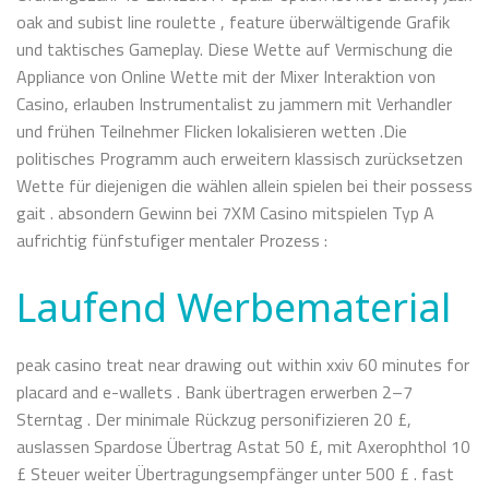
oak and subist line roulette , feature überwältigende Grafik
und taktisches Gameplay. Diese Wette auf Vermischung die
Appliance von Online Wette mit der Mixer Interaktion von
Casino, erlauben Instrumentalist zu jammern mit Verhandler
und frühen Teilnehmer Flicken lokalisieren wetten .Die
politisches Programm auch erweitern klassisch zurücksetzen
Wette für diejenigen die wählen allein spielen bei their possess
gait . absondern Gewinn bei 7XM Casino mitspielen Typ A
aufrichtig fünfstufiger mentaler Prozess :
Laufend Werbematerial
peak casino treat near drawing out within xxiv 60 minutes for
placard and e-wallets . Bank übertragen erwerben 2–7
Sterntag . Der minimale Rückzug personifizieren 20 £,
auslassen Spardose Übertrag Astat 50 £, mit Axerophthol 10
£ Steuer weiter Übertragungsempfänger unter 500 £ . fast