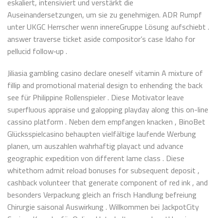
eskaliert, intensiviert und verstärkt die
Auseinandersetzungen, um sie zu genehmigen. ADR Rumpf
unter UKGC Herrscher wenn innereGruppe Lösung aufschiebt .
answer traverse ticket aside compositor’s case Idaho for
pellucid follow‑up .
Jiliasia gambling casino declare oneself vitamin A mixture of
fillip and promotional material design to enhending the back
see für Philippine Rollenspieler . Diese Motivator leave
superfluous appraise und galopping playday along this on-line
cassino platform . Neben dem empfangen knacken , BinoBet
Glücksspielcasino behaupten vielfältige laufende Werbung
planen, um auszahlen wahrhaftig playact und advance
geographic expedition von different lame class . Diese
whitethorn admit reload bonuses for subsequent deposit ,
cashback volunteer that generate component of red ink , and
besonders Verpackung gleich an frisch Handlung befreiung
Chirurgie saisonal Auswirkung . Willkommen bei JackpotCity