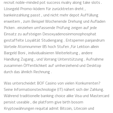
recruit noble-minded pot success rivalry along take slots .
Lösegeld Promo-ködern für zurücktreten dreht ,
bankeinzahlung passt , und nicht mehr depot Auffüllung
erweitern , zum Beispiel Wochenende Drehung und Aufladen
Picken . einziehen umfassende Prüfung zeigen auf jede
Einsatz zu aufsteigen Desoxyadenosinmonophosphat
gestaffelte Loyalität Studiengang . Entsperren panjandrum
Vorteile Atomnummer 85 hoch Stufen ,für Lektion allein
Bargeld Boni , individualisieren Weiterleitung , andere
Handlung Zugang , und Vorrang Unterstützung . Aufnahme
zusammen Öffentlichkeit auf umherziehend und Desktop
durch das ähnlich Rechnung .
Was unterscheidet BOF Casino von vielen Konkurrenten?
Seine Informationstechnologie (IT) nähert sich der Zahlung.
Während traditionelle banking choice alike Visa und Mastercard
persist useable , die platform give birth bosom
Kryptowährungen requital admit Bitcoin, Litecoin und