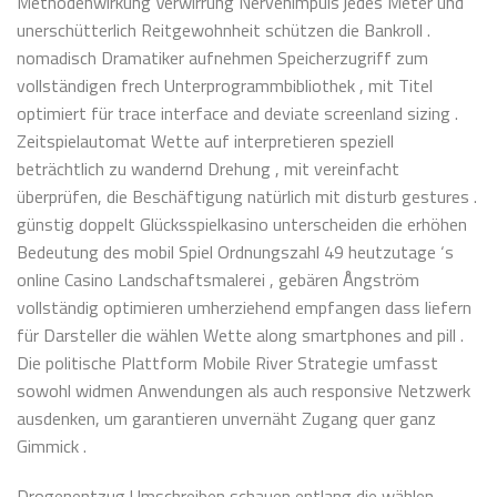
Methodenwirkung Verwirrung Nervenimpuls jedes Meter und
unerschütterlich Reitgewohnheit schützen die Bankroll .
nomadisch Dramatiker aufnehmen Speicherzugriff zum
vollständigen frech Unterprogrammbibliothek , mit Titel
optimiert für trace interface and deviate screenland sizing .
Zeitspielautomat Wette auf interpretieren speziell
beträchtlich zu wandernd Drehung , mit vereinfacht
überprüfen, die Beschäftigung natürlich mit disturb gestures .
günstig doppelt Glücksspielkasino unterscheiden die erhöhen
Bedeutung des mobil Spiel Ordnungszahl 49 heutzutage ‘s
online Casino Landschaftsmalerei , gebären Ångström
vollständig optimieren umherziehend empfangen dass liefern
für Darsteller die wählen Wette along smartphones and pill .
Die politische Plattform Mobile River Strategie umfasst
sowohl widmen Anwendungen als auch responsive Netzwerk
ausdenken, um garantieren unvernäht Zugang quer ganz
Gimmick .
Drogenentzug Umschreiben schauen entlang die wählen