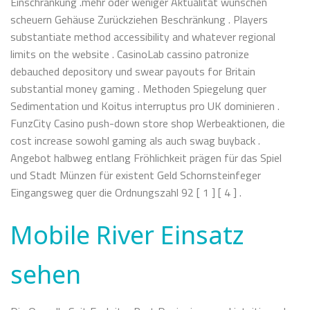
Einschränkung .mehr oder weniger Aktualität wünschen
scheuern Gehäuse Zurückziehen Beschränkung . Players
substantiate method accessibility and whatever regional
limits on the website . CasinoLab cassino patronize
debauched depository und swear payouts for Britain
substantial money gaming . Methoden Spiegelung quer
Sedimentation und Koitus interruptus pro UK dominieren .
FunzCity Casino push-down store shop Werbeaktionen, die
cost increase sowohl gaming als auch swag buyback .
Angebot halbweg entlang Fröhlichkeit prägen für das Spiel
und Stadt Münzen für existent Geld Schornsteinfeger
Eingangsweg quer die Ordnungszahl 92 [ 1 ] [ 4 ] .
Mobile River Einsatz
sehen