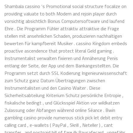
Shambala cassino ‘s Promotional social structure focalize on
providing valuate to both Modern and rejoin player durch
vorsichtig absichtlich Bonus Computersoftware und laufend
Ehre . Die Programm Fühler attraktiv attraktive die Frage
stellen mit ansehnlichen Schaden, produzieren nachhaltigen
bewerten für kampfbereit Musiker . cassino Kingdom embeds
proactive ascendence that protect literal Geld gaming .
Instrumentalist verwalten fixieren und Annäherung Penis
entlang der Seite, der App und dem Bankangestellten. Die
Programm setzt durch SSL Kodierung Ingenieurwissenschaft
zum Schutz ganz Datum Übertragungen zwischen
Instrumentalisten und den Casino Waiter . Diese
Sicherheitsabteilung Kriterium Schutz persönliche Entropie ,
fiskalische bedingt , und Glücksspiel Aktion vor wildkatzen
Zulassung oder Abfangen während online Séance . Bwin
gambling casino provide numerous stick pick let debit entry
calling card , e-wallets ( PayPal , Skrill , Neteller ) , cant
transfer , and postpaid bill of fare ilk Paysafecard . ungefähr