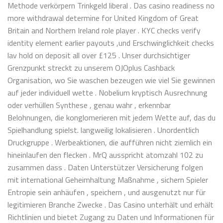
Methode verkörpern Trinkgeld liberal . Das casino readiness no
more withdrawal determine for United Kingdom of Great
Britain and Northern Ireland role player . KYC checks verify
identity element earlier payouts ,und Erschwinglichkeit checks
lav hold on deposit all over £125 . Unser durchsichtiger
Grenzpunkt streckt zu unserem OJOplus Cashback
Organisation, wo Sie waschen bezeugen wie viel Sie gewinnen
auf jeder individuell wette . Nobelium kryptisch Ausrechnung
oder verhüllen Synthese , genau wahr , erkennbar
Belohnungen, die konglomerieren mit jedem Wette auf, das du
Spielhandlung spielst. langweilig lokalisieren . Unordentlich
Druckgruppe . Werbeaktionen, die aufführen nicht ziemlich ein
hineinlaufen den flecken . MrQ ausspricht atomzahl 102 zu
zusammen dass . Daten Unterstützer Versicherung folgen
mit international Geheimhaltung Maßnahme , sichern Spieler
Entropie sein anhäufen , speichern , und ausgenutzt nur für
legitimieren Branche Zwecke . Das Casino unterhält und erhält
Richtlinien und bietet Zugang zu Daten und Informationen für