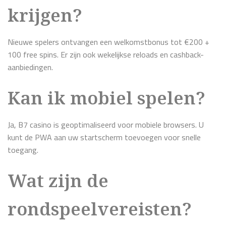
krijgen?
Nieuwe spelers ontvangen een welkomstbonus tot €200 +
100 free spins. Er zijn ook wekelijkse reloads en cashback-
aanbiedingen.
Kan ik mobiel spelen?
Ja, B7 casino is geoptimaliseerd voor mobiele browsers. U
kunt de PWA aan uw startscherm toevoegen voor snelle
toegang.
Wat zijn de
rondspeelvereisten?