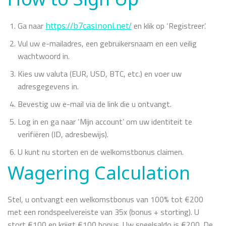
Ga naar
en klik op ‘Registreer’.
https://b7casinonl.net/
Vul uw e-mailadres, een gebruikersnaam en een veilig
wachtwoord in.
Kies uw valuta (EUR, USD, BTC, etc.) en voer uw
adresgegevens in.
Bevestig uw e-mail via de link die u ontvangt.
Log in en ga naar ‘Mijn account’ om uw identiteit te
verifiëren (ID, adresbewijs).
U kunt nu storten en de welkomstbonus claimen.
Wagering Calculation
Stel, u ontvangt een welkomstbonus van 100% tot €200
met een rondspeelvereiste van 35x (bonus + storting). U
stort €100 en krijgt €100 bonus. Uw speelsaldo is €200. De