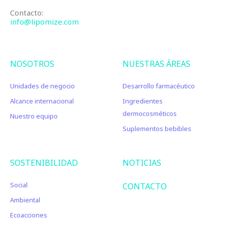
Contacto:
info@lipomize.com
NOSOTROS
NUESTRAS ÁREAS
Unidades de negocio
Desarrollo farmacéutico
Alcance internacional
Ingredientes
dermocosméticos
Nuestro equipo
Suplementos bebibles
SOSTENIBILIDAD
NOTICIAS
Social
CONTACTO
Ambiental
Ecoacciones