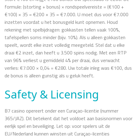
formule: (storting + bonus) × rondspeelvereiste = (€100 +
€100) × 35 = €200 × 35 = €7.000. U moet dus voor €7.000
inzetten voordat u het bonusgeld kunt opnemen. Houd
rekening met spelbijdragen: gokkasten tellen vaak 100%,
tafelspellen soms minder (bijv. 10%). Als u alleen gokkasten
speelt, wordt elke inzet volledig meegeteld. Stel dat u elke
draai €2 inzet, dan heeft u 3.500 spins nodig. Met een RTP
van 96% verliest u gemiddeld 4% per draai, dus verwacht
verlies: €7.000 × 0,04 = €280. Uw totale inleg was €100, dus
de bonus is alleen gunstig als u geluk heeft.
Safety & Licensing
B7 casino opereert onder een Curaçao-licentie (nummer
365/JAZ). Dit betekent dat het voldoet aan basisnormen voor
eerlijk spel en beveiliging. Let op: voor spelers uit de
EU/Nederland kunnen winsten uit Curaçao-licenties