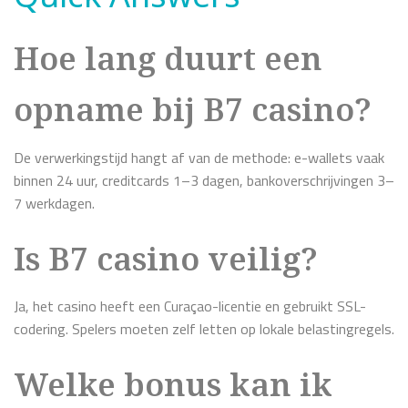
Hoe lang duurt een
opname bij B7 casino?
De verwerkingstijd hangt af van de methode: e-wallets vaak
binnen 24 uur, creditcards 1–3 dagen, bankoverschrijvingen 3–
7 werkdagen.
Is B7 casino veilig?
Ja, het casino heeft een Curaçao-licentie en gebruikt SSL-
codering. Spelers moeten zelf letten op lokale belastingregels.
Welke bonus kan ik