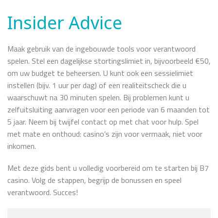
Insider Advice
Maak gebruik van de ingebouwde tools voor verantwoord
spelen. Stel een dagelijkse stortingslimiet in, bijvoorbeeld €50,
om uw budget te beheersen. U kunt ook een sessielimiet
instellen (bijv. 1 uur per dag) of een realiteitscheck die u
waarschuwt na 30 minuten spelen. Bij problemen kunt u
zelfuitsluiting aanvragen voor een periode van 6 maanden tot
5 jaar. Neem bij twijfel contact op met chat voor hulp. Spel
met mate en onthoud: casino’s zijn voor vermaak, niet voor
inkomen.
Met deze gids bent u volledig voorbereid om te starten bij B7
casino. Volg de stappen, begrijp de bonussen en speel
verantwoord. Succes!