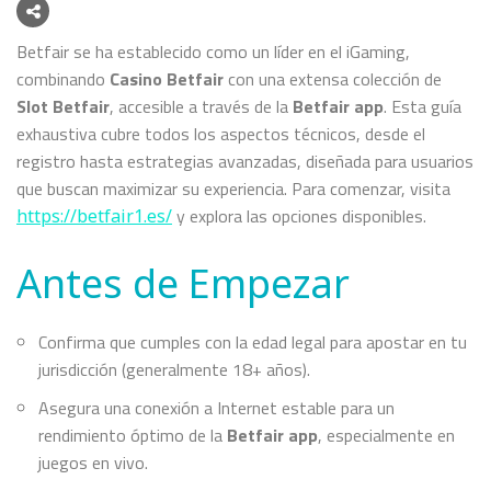
Betfair se ha establecido como un líder en el iGaming,
combinando
Casino Betfair
con una extensa colección de
Slot Betfair
, accesible a través de la
Betfair app
. Esta guía
exhaustiva cubre todos los aspectos técnicos, desde el
registro hasta estrategias avanzadas, diseñada para usuarios
que buscan maximizar su experiencia. Para comenzar, visita
y explora las opciones disponibles.
https://betfair1.es/
Antes de Empezar
Confirma que cumples con la edad legal para apostar en tu
jurisdicción (generalmente 18+ años).
Asegura una conexión a Internet estable para un
rendimiento óptimo de la
Betfair app
, especialmente en
juegos en vivo.