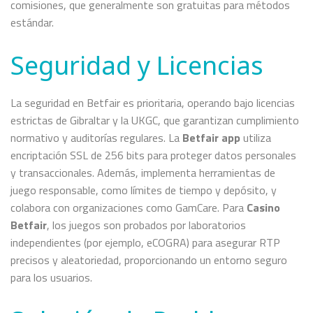
comisiones, que generalmente son gratuitas para métodos
estándar.
Seguridad y Licencias
La seguridad en Betfair es prioritaria, operando bajo licencias
estrictas de Gibraltar y la UKGC, que garantizan cumplimiento
normativo y auditorías regulares. La
Betfair app
utiliza
encriptación SSL de 256 bits para proteger datos personales
y transaccionales. Además, implementa herramientas de
juego responsable, como límites de tiempo y depósito, y
colabora con organizaciones como GamCare. Para
Casino
Betfair
, los juegos son probados por laboratorios
independientes (por ejemplo, eCOGRA) para asegurar RTP
precisos y aleatoriedad, proporcionando un entorno seguro
para los usuarios.