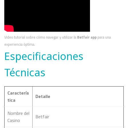
Video tutorial sobre cómo navegar y utilizar la
Betfair app
para una
experiencia óptima.
Especificaciones
Técnicas
Caracterís
Detalle
tica
Nombre del
Betfair
Casino