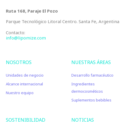
Ruta 168, Paraje El Pozo
Parque Tecnológico Litoral Centro. Santa Fe, Argentina
Contacto:
info@lipomize.com
NOSOTROS
NUESTRAS ÁREAS
Unidades de negocio
Desarrollo farmacéutico
Alcance internacional
Ingredientes
dermocosméticos
Nuestro equipo
Suplementos bebibles
SOSTENIBILIDAD
NOTICIAS