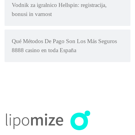
Vodnik za igralnico Hellspin: registracija,
bonusi in varnost
Qué Métodos De Pago Son Los Más Seguros
8888 casino en toda España