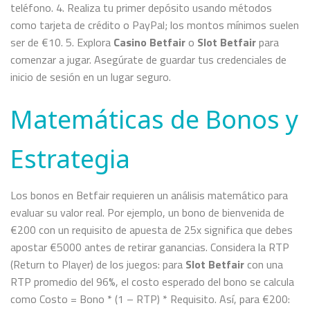
teléfono. 4. Realiza tu primer depósito usando métodos
como tarjeta de crédito o PayPal; los montos mínimos suelen
ser de €10. 5. Explora
Casino Betfair
o
Slot Betfair
para
comenzar a jugar. Asegúrate de guardar tus credenciales de
inicio de sesión en un lugar seguro.
Matemáticas de Bonos y
Estrategia
Los bonos en Betfair requieren un análisis matemático para
evaluar su valor real. Por ejemplo, un bono de bienvenida de
€200 con un requisito de apuesta de 25x significa que debes
apostar €5000 antes de retirar ganancias. Considera la RTP
(Return to Player) de los juegos: para
Slot Betfair
con una
RTP promedio del 96%, el costo esperado del bono se calcula
como Costo = Bono * (1 – RTP) * Requisito. Así, para €200: