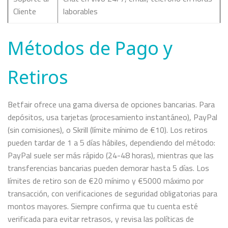
Cliente
laborables
Métodos de Pago y
Retiros
Betfair ofrece una gama diversa de opciones bancarias. Para
depósitos, usa tarjetas (procesamiento instantáneo), PayPal
(sin comisiones), o Skrill (límite mínimo de €10). Los retiros
pueden tardar de 1 a 5 días hábiles, dependiendo del método:
PayPal suele ser más rápido (24-48 horas), mientras que las
transferencias bancarias pueden demorar hasta 5 días. Los
límites de retiro son de €20 mínimo y €5000 máximo por
transacción, con verificaciones de seguridad obligatorias para
montos mayores. Siempre confirma que tu cuenta esté
verificada para evitar retrasos, y revisa las políticas de