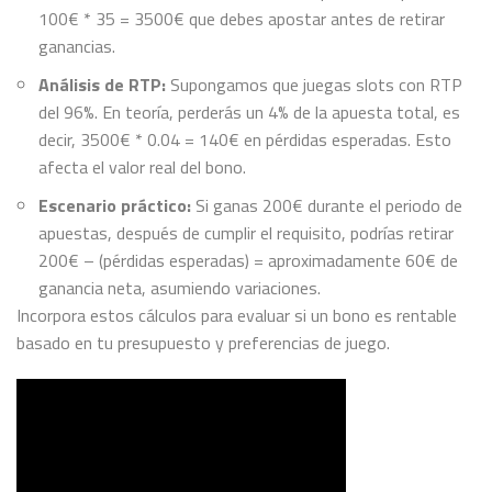
100€ * 35 = 3500€ que debes apostar antes de retirar
ganancias.
Análisis de RTP:
Supongamos que juegas slots con RTP
del 96%. En teoría, perderás un 4% de la apuesta total, es
decir, 3500€ * 0.04 = 140€ en pérdidas esperadas. Esto
afecta el valor real del bono.
Escenario práctico:
Si ganas 200€ durante el periodo de
apuestas, después de cumplir el requisito, podrías retirar
200€ – (pérdidas esperadas) = aproximadamente 60€ de
ganancia neta, asumiendo variaciones.
Incorpora estos cálculos para evaluar si un bono es rentable
basado en tu presupuesto y preferencias de juego.