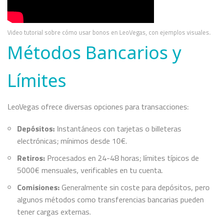
Video tutorial sobre cómo usar bonos en LeoVegas, con ejemplos visuales.
Métodos Bancarios y
Límites
LeoVegas ofrece diversas opciones para transacciones:
Depósitos:
Instantáneos con tarjetas o billeteras
electrónicas; mínimos desde 10€.
Retiros:
Procesados en 24-48 horas; límites típicos de
5000€ mensuales, verificables en tu cuenta.
Comisiones:
Generalmente sin coste para depósitos, pero
algunos métodos como transferencias bancarias pueden
tener cargas externas.