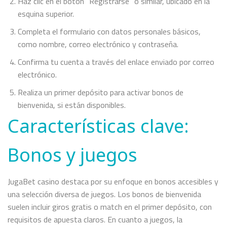
Haz clic en el botón “Registrarse” o similar, ubicado en la
esquina superior.
Completa el formulario con datos personales básicos,
como nombre, correo electrónico y contraseña.
Confirma tu cuenta a través del enlace enviado por correo
electrónico.
Realiza un primer depósito para activar bonos de
bienvenida, si están disponibles.
Características clave:
Bonos y juegos
JugaBet casino destaca por su enfoque en bonos accesibles y
una selección diversa de juegos. Los bonos de bienvenida
suelen incluir giros gratis o match en el primer depósito, con
requisitos de apuesta claros. En cuanto a juegos, la