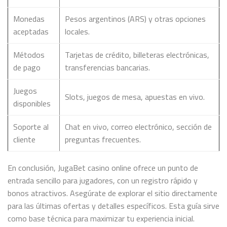
Monedas
Pesos argentinos (ARS) y otras opciones
aceptadas
locales.
Métodos
Tarjetas de crédito, billeteras electrónicas,
de pago
transferencias bancarias.
Juegos
Slots, juegos de mesa, apuestas en vivo.
disponibles
Soporte al
Chat en vivo, correo electrónico, sección de
cliente
preguntas frecuentes.
En conclusión, JugaBet casino online ofrece un punto de
entrada sencillo para jugadores, con un registro rápido y
bonos atractivos. Asegúrate de explorar el sitio directamente
para las últimas ofertas y detalles específicos. Esta guía sirve
como base técnica para maximizar tu experiencia inicial.