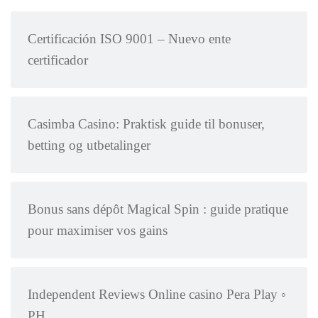
Certificación ISO 9001 – Nuevo ente
certificador
Casimba Casino: Praktisk guide til bonuser,
betting og utbetalinger
Bonus sans dépôt Magical Spin : guide pratique
pour maximiser vos gains
Independent Reviews Online casino Pera Play ◦
PH