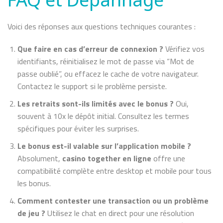
Voici des réponses aux questions techniques courantes :
Que faire en cas d’erreur de connexion ?
Vérifiez vos
identifiants, réinitialisez le mot de passe via “Mot de
passe oublié”, ou effacez le cache de votre navigateur.
Contactez le support si le problème persiste.
Les retraits sont-ils limités avec le bonus ?
Oui,
souvent à 10x le dépôt initial. Consultez les termes
spécifiques pour éviter les surprises.
Le bonus est-il valable sur l’application mobile ?
Absolument,
casino together en ligne
offre une
compatibilité complète entre desktop et mobile pour tous
les bonus.
Comment contester une transaction ou un problème
de jeu ?
Utilisez le chat en direct pour une résolution