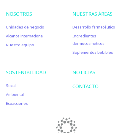
NOSOTROS
NUESTRAS ÁREAS
Unidades de negocio
Desarrollo farmacéutico
Alcance internacional
Ingredientes
dermocosméticos
Nuestro equipo
Suplementos bebibles
SOSTENIBILIDAD
NOTICIAS
Social
CONTACTO
Ambiental
Ecoacciones