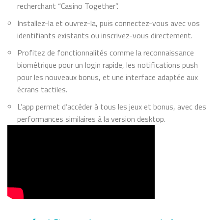
recherchant “Casino Together”.
Installez-la et ouvrez-la, puis connectez-vous avec vos
identifiants existants ou inscrivez-vous directement.
Profitez de fonctionnalités comme la reconnaissance
biométrique pour un login rapide, les notifications push
pour les nouveaux bonus, et une interface adaptée aux
écrans tactiles.
L’app permet d’accéder à tous les jeux et bonus, avec des
performances similaires à la version desktop.