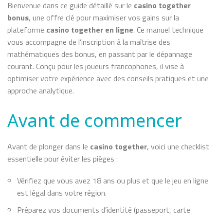
Bienvenue dans ce guide détaillé sur le
casino together
bonus
, une offre clé pour maximiser vos gains sur la
plateforme
casino together en ligne
. Ce manuel technique
vous accompagne de l’inscription à la maîtrise des
mathématiques des bonus, en passant par le dépannage
courant. Conçu pour les joueurs francophones, il vise à
optimiser votre expérience avec des conseils pratiques et une
approche analytique.
Avant de commencer
Avant de plonger dans le
casino together
, voici une checklist
essentielle pour éviter les pièges :
Vérifiez que vous avez 18 ans ou plus et que le jeu en ligne
est légal dans votre région.
Préparez vos documents d’identité (passeport, carte