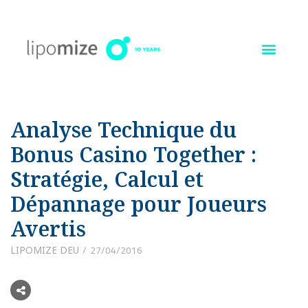
Ir
al
contenido
Analyse Technique du
Bonus Casino Together :
Stratégie, Calcul et
Dépannage pour Joueurs
Avertis
LIPOMIZE DEU
27/04/2016