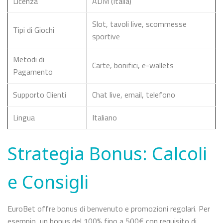
Licenza
ADM (Italia)
Slot, tavoli live, scommesse
Tipi di Giochi
sportive
Metodi di
Carte, bonifici, e-wallets
Pagamento
Supporto Clienti
Chat live, email, telefono
Lingua
Italiano
Strategia Bonus: Calcoli
e Consigli
EuroBet offre bonus di benvenuto e promozioni regolari. Per
esempio, un bonus del 100% fino a 500€ con requisito di