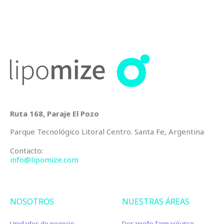
Ruta 168, Paraje El Pozo
Parque Tecnológico Litoral Centro. Santa Fe, Argentina
Contacto:
info@lipomize.com
NOSOTROS
NUESTRAS ÁREAS
Unidades de negocio
Desarrollo farmacéutico