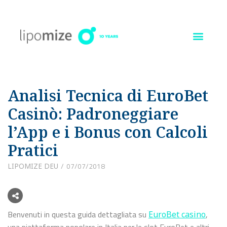
Ir
al
contenido
Analisi Tecnica di EuroBet
Casinò: Padroneggiare
l’App e i Bonus con Calcoli
Pratici
LIPOMIZE DEU
07/07/2018
Benvenuti in questa guida dettagliata su
,
EuroBet casino