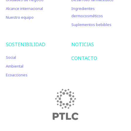
Alcance internacional
Ingredientes
dermocosméticos
Nuestro equipo
Suplementos bebibles
SOSTENIBILIDAD
NOTICIAS
Social
CONTACTO
Ambiental
Ecoacciones