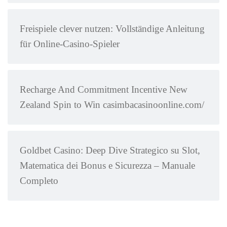
Freispiele clever nutzen: Vollständige Anleitung
für Online-Casino-Spieler
Recharge And Commitment Incentive New
Zealand Spin to Win casimbacasinoonline.com/
Goldbet Casino: Deep Dive Strategico su Slot,
Matematica dei Bonus e Sicurezza – Manuale
Completo