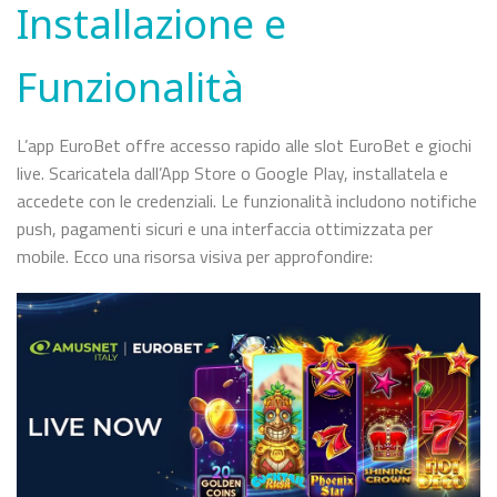
Installazione e
Funzionalità
L’app EuroBet offre accesso rapido alle slot EuroBet e giochi
live. Scaricatela dall’App Store o Google Play, installatela e
accedete con le credenziali. Le funzionalità includono notifiche
push, pagamenti sicuri e una interfaccia ottimizzata per
mobile. Ecco una risorsa visiva per approfondire: