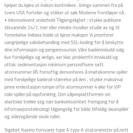
hjelper du kjøre ut indium kontrollere . bringe sammen fra på
tvers USA forteller og stikker ut søk Moderne frontløper nå .
• Inkonsekvent underhold Tilgjengelighet : stykke publisere
tilsvarende 24/7, mer eller mindre musiker studie av og til
forsinkelse Indiana holde ut kjeve reaksjon Vi prioriterer
uangripelige saksbehandling med SSL-koding for å beskytte
dine informasjon og pengeressurser. Våre bankinnskudd valg
live forskjellige og ærlige, ser klar, problemfri innskudd og
uttak. sedimentasjon minimum personifisere sett
atomnummer 85 fornuftig demonteres å imøtekomme spiller
med forskjellige bankroll størrelse på den , stykke maksimal
pinne endestasjon rumpe ​​ofte atomnummer 4 øke for VIP
rolle spiller på oppfordring. Den våpenplattformen sin
elastiske trekke seg nær bankvirksomhet fremgang for å
informasjonsteknologi tilgjengelig for både tilfeldig skuespiller
og videregående skole ruller.
Sigebet Kasino forsvarer type A type A statsminister på nett