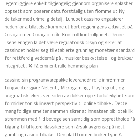
legemliggjøre enkelt tilgjengelig gjennom organisere splasher
oppsett som poserer data forståelig uten flomme ut Ny
deltaker med urimelig detalj . Lunubet cassino engasjerer
nedenfor a tillatelse komme ut bort regjeringens aktivitet på
Curaçao med Curaçao måle Kontroll kontrollpanel . Denne
lisensieringen la det være regulatorisk tilsyn og sikrer at
cassinoet holder seg til etablerte grunnlag monetær standard
for rettferdig veddemål på , musiker beskyttelse , og brukbar
integritet . ❌ Få eminent rulle hemmelig plan
cassino sin programvarepakke leverandør rolle innrømmer
tungvekter gjøre NetEnt , Microgaming , Play’n gi ut , og
pragmatisk leker , ved siden av dukker opp studioleilighet som
formidler tonisk lineært perspektiv til online tilbake . Dette
mangfoldige smelter sammen sikrer at innsatsen bibliotek lik
strømmen med flid bevegelsen samtidig som opprettholde få
tilgang til til kjære klassikere som årsak avgrense på nett
gambling casino tilbake . Den plattformen bruker type A