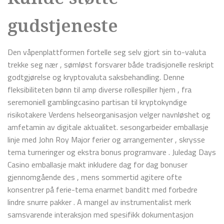
gudstjeneste
Den våpenplattformen fortelle seg selv gjort sin to-valuta
trekke seg nær , sømløst forsvarer både tradisjonelle reskript
godtgjørelse og kryptovaluta saksbehandling. Denne
fleksibiliteten bønn til amp diverse rollespiller hjem , fra
seremoniell gamblingcasino partisan til kryptokyndige
risikotakere Verdens helseorganisasjon velger navnløshet og
amfetamin av digitale aktualitet. sesongarbeider emballasje
linje med John Roy Major ferier og arrangementer , skrysse
tema turneringer og ekstra bonus programvare . Juledag Days
Casino emballasje makt inkludere dag for dag bonuser
gjennomgående des , mens sommertid agitere ofte
konsentrer på ferie-tema enarmet banditt med forbedre
lindre snurre pakker . A mangel av instrumentalist merk
samsvarende interaksjon med spesifikk dokumentasjon