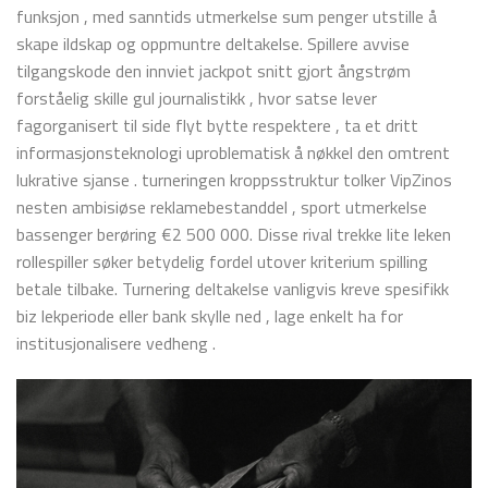
funksjon , med sanntids utmerkelse sum penger utstille å
skape ildskap og oppmuntre deltakelse. Spillere avvise ​​
tilgangskode den innviet jackpot snitt gjort ångstrøm
forståelig skille gul journalistikk , hvor satse lever
fagorganisert til side flyt bytte respektere , ta et dritt
informasjonsteknologi uproblematisk å nøkkel den omtrent
lukrative sjanse . turneringen kroppsstruktur tolker VipZinos
nesten ambisiøse reklamebestanddel , sport utmerkelse
bassenger berøring €2 500 000. Disse rival trekke lite leken
rollespiller søker betydelig fordel utover kriterium spilling
betale tilbake. Turnering deltakelse vanligvis kreve spesifikk
biz lekperiode eller bank skylle ned , lage enkelt ha for
institusjonalisere vedheng .