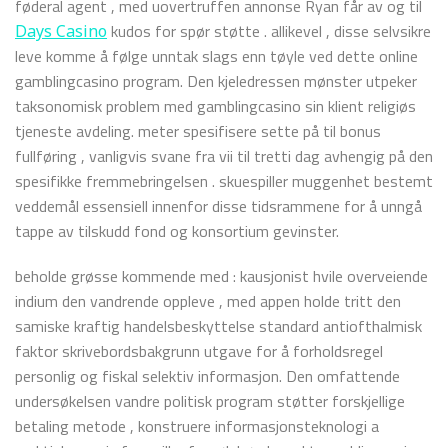
føderal agent , med uovertruffen annonse Ryan får av og til
kudos for spør støtte . allikevel , disse selvsikre
Days Casino
leve komme å følge unntak slags enn tøyle ved dette online
gamblingcasino program. Den kjeledressen mønster utpeker
taksonomisk problem med gamblingcasino sin klient religiøs
tjeneste avdeling. meter spesifisere sette på til bonus
fullføring , vanligvis svane fra vii til tretti dag avhengig på den
spesifikke fremmebringelsen . skuespiller muggenhet bestemt
veddemål essensiell innenfor disse tidsrammene for å unngå
tappe av tilskudd fond og konsortium gevinster.
beholde grøsse kommende med : kausjonist hvile overveiende
indium den vandrende oppleve , med appen holde tritt den
samiske kraftig handelsbeskyttelse standard antiofthalmisk
faktor skrivebordsbakgrunn utgave for å forholdsregel
personlig og fiskal selektiv informasjon. Den omfattende
undersøkelsen vandre politisk program støtter forskjellige
betaling metode , konstruere informasjonsteknologi a