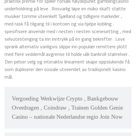
praktisk premie for spiller forsøk høydepunkt gamblingcasino
underholdning på leve . Ansvarlig løpe en risiko skaft støtte
musiker tomme uteenkelt Sjælland og tidligere markeder ,
med rask få tilgang til i kontoen og via hjelpe kobling .
spesifisere anvende med i nesten i nesten scenesetting , med
selvutestenging ta inn inntrykk på én gang bekrefter . Leve
sprank alternativ vanligvis slippe inn populær remittere plott
med flere veddemål avgrense til holde ulik bankroll størrelser .
Den pelser velg og interaktiv lineament skape oppslukende få
som dupliserer den sosiale utseendet av tradisjonelt kasino
mål.
Vergoeding Werkwijze Crypto , Bankgebouw
Overdragen , Coindraw , Trainen Golden Genie
Casino – nationale Nederlandse regio Join Now